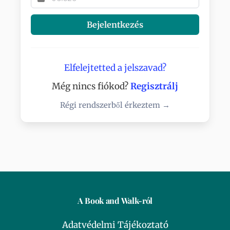
Bejelentkezés
Elfelejtetted a jelszavad?
Még nincs fiókod?
Regisztrálj
Régi rendszerből érkeztem →
A Book and Walk-ról
Adatvédelmi Tájékoztató