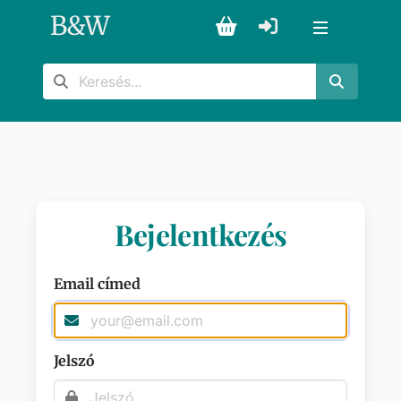
B
&
W
Bejelentkezés
Email címed
Jelszó