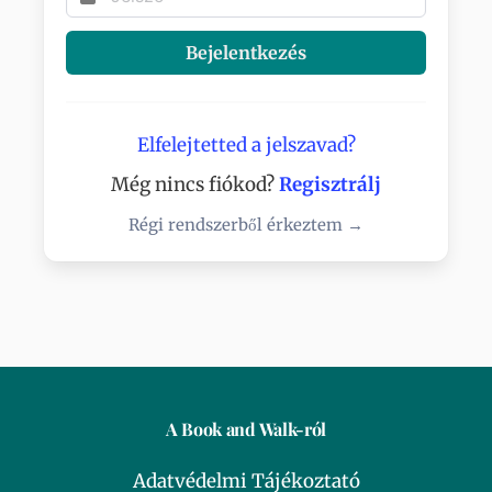
Bejelentkezés
Elfelejtetted a jelszavad?
Még nincs fiókod?
Regisztrálj
Régi rendszerből érkeztem →
A Book and Walk-ról
Adatvédelmi Tájékoztató