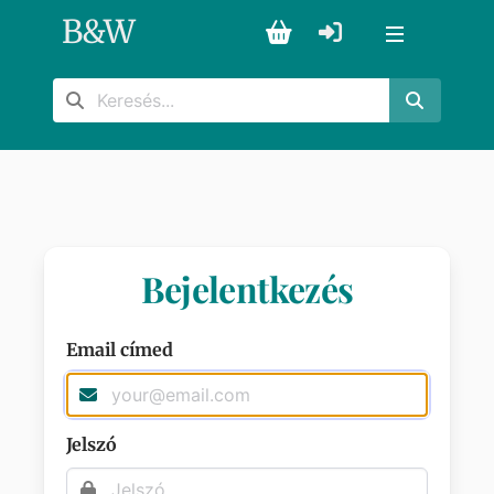
B
&
W
Bejelentkezés
Email címed
Jelszó