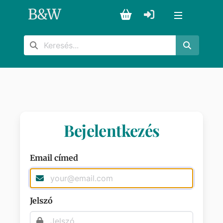
B
&
W
Bejelentkezés
Email címed
Jelszó