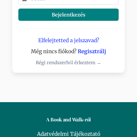
Bejelentkezés
Elfelejtetted a jelszavad?
Még nincs fiókod?
Regisztrálj
Régi rendszerből érkeztem →
A Book and Walk-ról
Adatvédelmi Tájékoztató