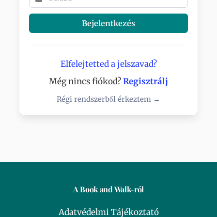
Bejelentkezés
Elfelejtetted a jelszavad?
Még nincs fiókod?
Regisztrálj
Régi rendszerből érkeztem →
A Book and Walk-ról
Adatvédelmi Tájékoztató