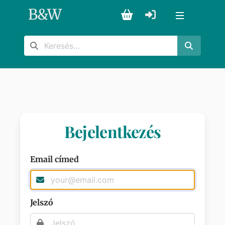
B
&
W
Bejelentkezés
Email címed
Jelszó