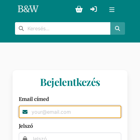
B
&
W
Bejelentkezés
Email címed
Jelszó