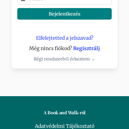
Bejelentkezés
Elfelejtetted a jelszavad?
Még nincs fiókod?
Regisztrálj
Régi rendszerből érkeztem →
A Book and Walk-ról
Adatvédelmi Tájékoztató