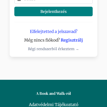
Bejelentkezés
Elfelejtetted a jelszavad?
Még nincs fiókod?
Regisztrálj
Régi rendszerből érkeztem →
A Book and Walk-ról
Adatvédelmi Tájékoztató