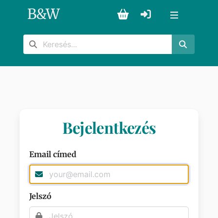
B
&
W
Bejelentkezés
Email címed
Jelszó