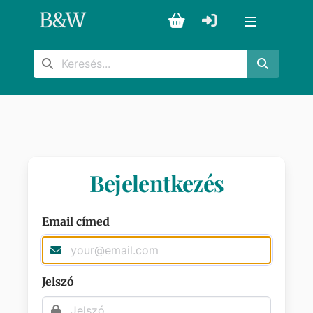
B
&
W
Bejelentkezés
Email címed
Jelszó