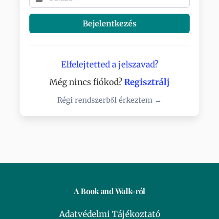
Bejelentkezés
Elfelejtetted a jelszavad?
Még nincs fiókod?
Regisztrálj
Régi rendszerből érkeztem →
A Book and Walk-ról
Adatvédelmi Tájékoztató