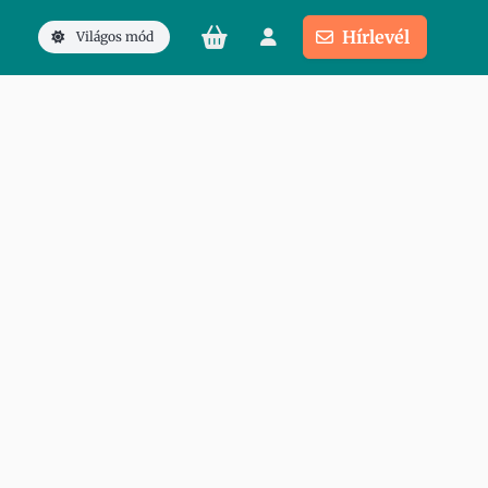
Hírlevél
Világos mód