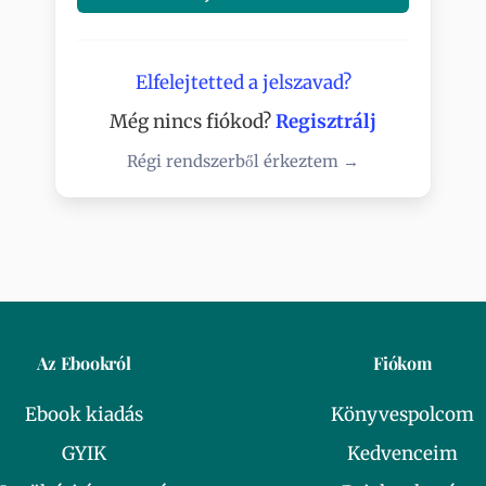
Elfelejtetted a jelszavad?
Még nincs fiókod?
Regisztrálj
Régi rendszerből érkeztem →
Az Ebookról
Fiókom
Ebook kiadás
Könyvespolcom
GYIK
Kedvenceim