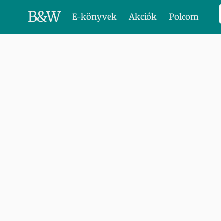
B
&
W
E-könyvek
Akciók
Polcom