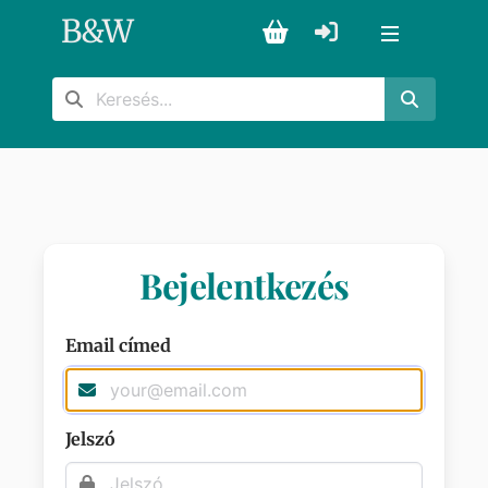
B
&
W
Bejelentkezés
Email címed
Jelszó