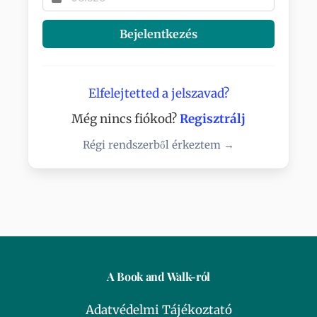
Bejelentkezés
Elfelejtetted a jelszavad?
Még nincs fiókod?
Regisztrálj
Régi rendszerből érkeztem →
A Book and Walk-ról
Adatvédelmi Tájékoztató