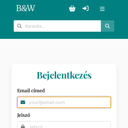
B
&
W
Bejelentkezés
Email címed
Jelszó