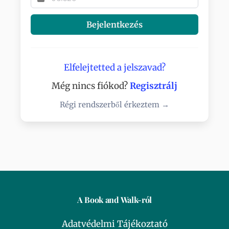
Bejelentkezés
Elfelejtetted a jelszavad?
Még nincs fiókod?
Regisztrálj
Régi rendszerből érkeztem →
A Book and Walk-ról
Adatvédelmi Tájékoztató