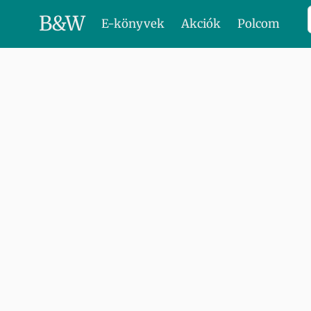
B
&
W
E-könyvek
Akciók
Polcom