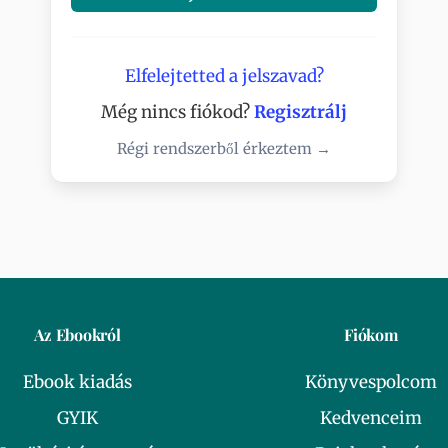
Elfelejtetted a jelszavad?
Még nincs fiókod?
Regisztrálj
Régi rendszerből érkeztem →
Az Ebookról
Fiókom
Ebook kiadás
Könyvespolcom
GYIK
Kedvenceim