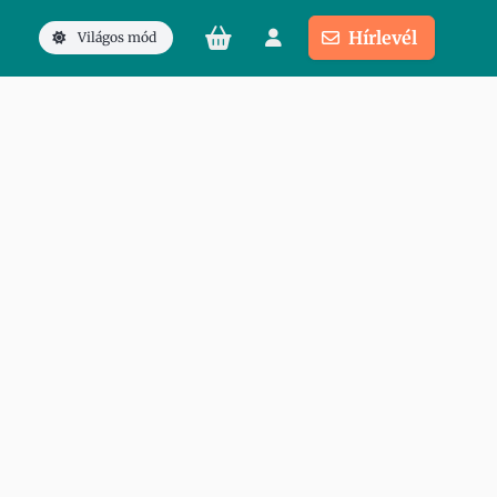
Hírlevél
Világos mód