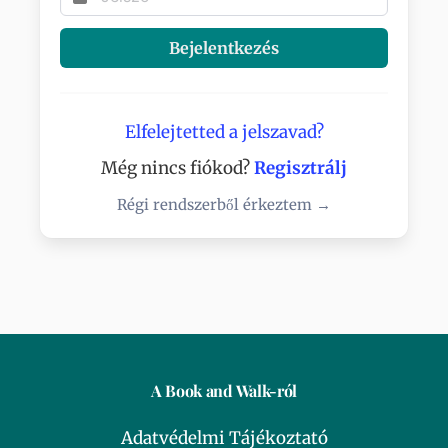
Bejelentkezés
Elfelejtetted a jelszavad?
Még nincs fiókod?
Regisztrálj
Régi rendszerből érkeztem →
A Book and Walk-ról
Adatvédelmi Tájékoztató