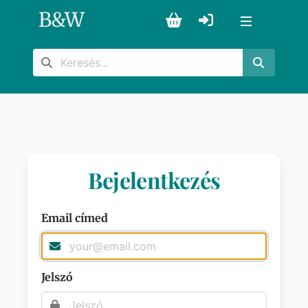
B
&
W
Bejelentkezés
Email címed
Jelszó