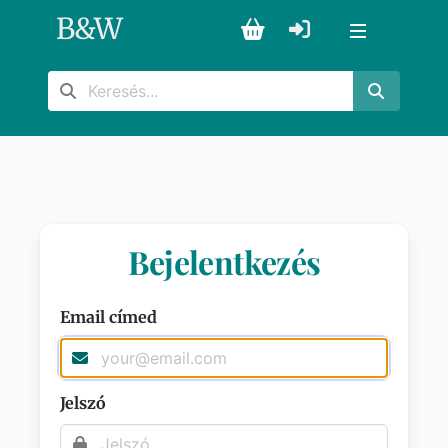
B
&
W
Bejelentkezés
Email címed
Jelszó