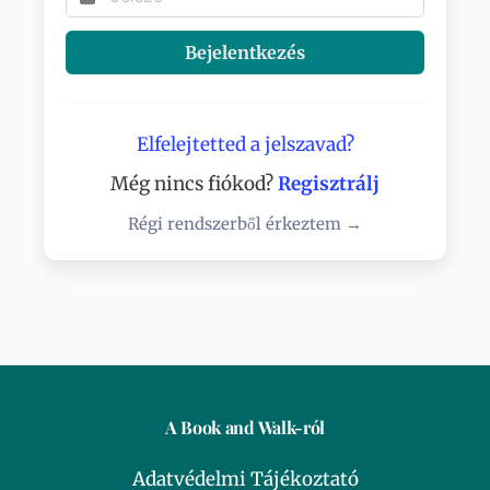
Bejelentkezés
Elfelejtetted a jelszavad?
Még nincs fiókod?
Regisztrálj
Régi rendszerből érkeztem →
A Book and Walk-ról
Adatvédelmi Tájékoztató