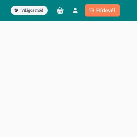
Hírlevél
Világos mód