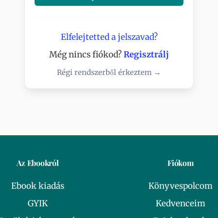
Elfelejtetted a jelszavad?
Még nincs fiókod?
Regisztrálj
Régi rendszerből érkeztem →
Az Ebookról
Fiókom
Ebook kiadás
Könyvespolcom
GYIK
Kedvenceim