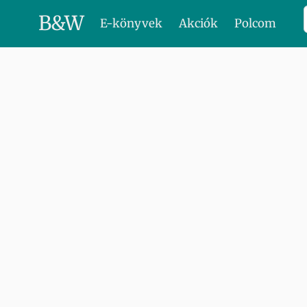
B
&
W
E-könyvek
Akciók
Polcom