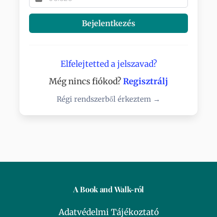
Bejelentkezés
Elfelejtetted a jelszavad?
Még nincs fiókod?
Regisztrálj
Régi rendszerből érkeztem →
A Book and Walk-ról
Adatvédelmi Tájékoztató