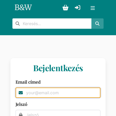
B
&
W
Bejelentkezés
Email címed
Jelszó