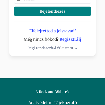
Bejelentkezés
Elfelejtetted a jelszavad?
Még nincs fiókod?
Regisztrálj
Régi rendszerből érkeztem →
A Book and Walk-ról
Adatvédelmi Tájékoztató