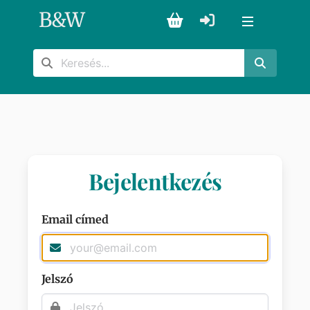
B
&
W
Bejelentkezés
Email címed
Jelszó