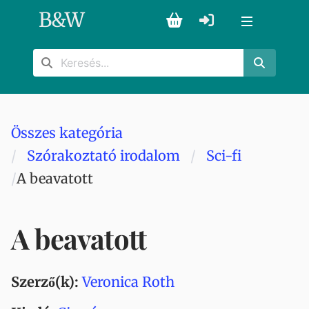
B
&
W
Összes kategória
Szórakoztató irodalom
Sci-fi
A beavatott
A beavatott
Szerző(k):
Veronica Roth