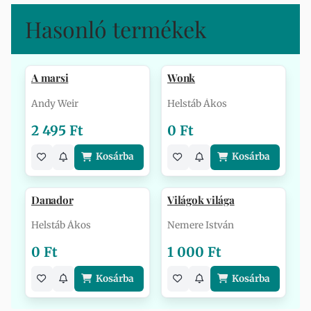
Hasonló termékek
A marsi
Wonk
Andy Weir
Helstáb Ákos
2 495 Ft
0 Ft
Kosárba
Kosárba
Danador
Világok világa
Helstáb Ákos
Nemere István
0 Ft
1 000 Ft
Kosárba
Kosárba