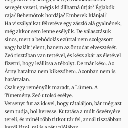
seregét vezeti, mégis ki állhatná útját? Églakók
raja? Behemótok hordája? Emberek klánjai?
Ha viszályaikat félretéve egy zászló alá gyűlnének,
még akkor sem lenne esélyük. De választásuk
sincs, mert a behódolás ezúttal nem szolgasort
vagy halált jelent, hanem az öntudat elvesztését.
Zeó tisztában van tettével, és kész akár az életével
fizetni, hogy leállítsa a tébolyt. De már késő. Az
Árny hatalma nem kikezdhető. Azonban nem is
határtalan.
Csak egy reményük maradt, a Lúmen. A
Tünemény. Zeó utolsó esélye.
Versenyt fut az idővel, hogy rátaláljon, bár még azt
sem tudja, hol keresse. Kutatása a múlt ösvényére
tereli, és minél több titkot tár fel, annál tisztábban
kezdi látni, mi is a tét valójában.