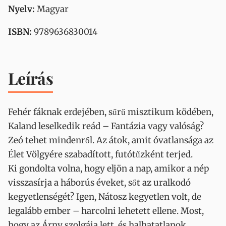
Nyelv:
Magyar
ISBN:
9789636830014
Leírás
Fehér fáknak erdejében, sűrű misztikum ködében,
Kaland leselkedik reád – Fantázia vagy valóság?
Zeó tehet mindenről. Az átok, amit óvatlansága az
Élet Völgyére szabadított, futótűzként terjed.
Ki gondolta volna, hogy eljön a nap, amikor a nép
visszasírja a háborús éveket, sőt az uralkodó
kegyetlenségét? Igen, Nátosz kegyetlen volt, de
legalább ember – harcolni lehetett ellene. Most,
hogy az Árny szolgája lett, és halhatatlanok