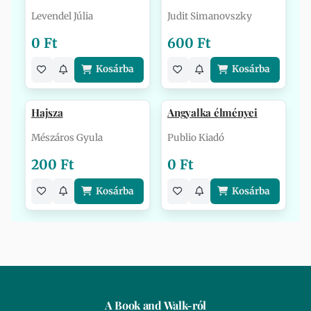
Levendel Júlia
Judit Simanovszky
0 Ft
600 Ft
Kosárba
Kosárba
Hajsza
Angyalka élményei
Mészáros Gyula
Publio Kiadó
200 Ft
0 Ft
Kosárba
Kosárba
A Book and Walk-ról