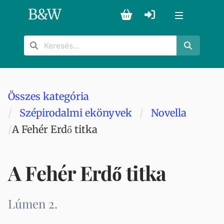
B
&
W
Összes kategória
Szépirodalmi ekönyvek
Novella
A Fehér Erdő titka
A Fehér Erdő titka
Lúmen 2.