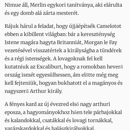
Nimue áll, Merlin egykori tanítványa, aki elárulta
és egy domb alá zárta mesterét.
Rájuk hárul a feladat, hogy újjáépítsék Camelotot
ebben a kibillent világban: bár a kereszténység
Istene magára hagyta Britanniát, Morgan le Fay
vezetésével visszatértek a királyságba a tündérek
és a régi istenségek. A lovagoknak fel kell
kutatniuk az Excaliburt, hogy a romokban heverő
ország ismét egyesülhessen, ám előtte még meg
kell fejteniük, hogyan bukhatott el a magányos és
nagyszerű Arthur király.
A fényes kard az új évezred első nagy arthuri
eposza, a hagyományokhoz hűen tele párbajokkal
és kalandokkal, csatákkal és lovagi tornákkal,
varázskardokkal és halászkirályokkal.