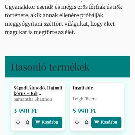
Ugyanakkor esendő és mégis erős férfiak és nők
története, akik annak ellenére próbálják
meggyógyítani széttört világukat, hogy őket
magukat is megtörte az élet.
Hasonló termékek
Sápadt Álmodó, Hajnali
Insatiable
kórus – Két
Csontszüret-tö…
Leigh Rivers
Samantha Shannon
3 990 Ft
5 990 Ft
Kosárba
Kosárba