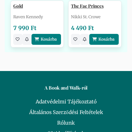
Gold
The Fae Princes
Raven Kennedy
Nikki St. Crowe
7 990 Ft
4 490 Ft
Kosárba
Kosárba
A Book and Walk-ról
Adatvédelmi Tájékoztató
Általános Szerződési Feltételek
Rólunk