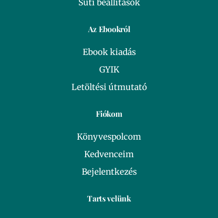
Süti beállítások
Az Ebookról
Ebook kiadás
GYIK
Letöltési útmutató
Fiókom
Könyvespolcom
Kedvenceim
Bejelentkezés
Tarts velünk