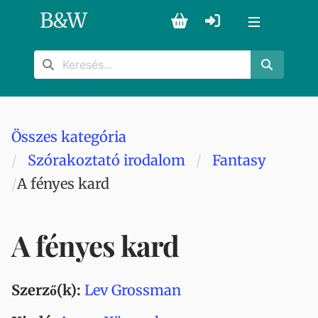
B
&
W
Összes kategória
Szórakoztató irodalom
Fantasy
A fényes kard
A fényes kard
Szerző(k):
Lev Grossman