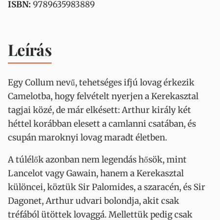
ISBN:
9789635983889
Leírás
Egy Collum nevű, tehetséges ifjú lovag érkezik
Camelotba, hogy felvételt nyerjen a Kerekasztal
tagjai közé, de már elkésett: Arthur király két
héttel korábban elesett a camlanni csatában, és
csupán maroknyi lovag maradt életben.
A túlélők azonban nem legendás hősök, mint
Lancelot vagy Gawain, hanem a Kerekasztal
különcei, köztük Sir Palomides, a szaracén, és Sir
Dagonet, Arthur udvari bolondja, akit csak
tréfából ütöttek lovaggá. Mellettük pedig csak