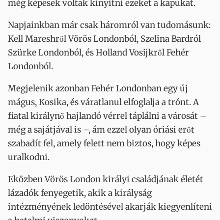
még képesek voltak kinyitni ezeket a kapukat.
Napjainkban már csak háromról van tudomásunk:
Kell Mareshről Vörös Londonból, Szelina Bardról
Szürke Londonból, és Holland Vosijkről Fehér
Londonból.
Megjelenik azonban Fehér Londonban egy új
mágus, Kosika, és váratlanul elfoglalja a trónt. A
fiatal királynő hajlandó vérrel táplálni a városát –
még a sajátjával is –, ám ezzel olyan óriási erőt
szabadít fel, amely felett nem biztos, hogy képes
uralkodni.
Eközben Vörös London királyi családjának életét
lázadók fenyegetik, akik a királyság
intézményének ledöntésével akarják kiegyenlíteni