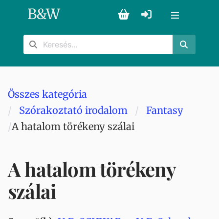
B
&
W
Összes kategória
Szórakoztató irodalom
Fantasy
A hatalom törékeny szálai
A hatalom törékeny
szálai