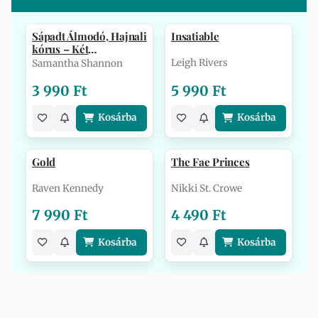
Sápadt Álmodó, Hajnali
Insatiable
kórus – Két
Csontszüret-tö…
Leigh Rivers
Samantha Shannon
3 990 Ft
5 990 Ft
Kosárba
Kosárba
Gold
The Fae Princes
Raven Kennedy
Nikki St. Crowe
7 990 Ft
4 490 Ft
Kosárba
Kosárba