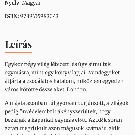
Nyelv:
Magyar
ISBN:
9789635982042
Leírás
Egykor négy világ létezett, és úgy simultak
egymásra, mint egy könyv lapjai. Mindegyiket
átjárta a csodálatos hatalom, miközben egyetlen
város kötötte össze őket: London.
A mágia azonban túl gyorsan burjánzott, a világok
pedig önvédelemből rákényszerültek, hogy
bezárják a kapuikat egymás előtt. Az idők során
aztán megritkult azon mágusok száma is, akik