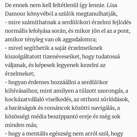
De ennek nem kell feltétlenül így lennie. Lisa
Damour könyvéből a szülők megtanulhatják,
• mire számíthatnak a serdülőkori érzelmi fejlődés
normális lefolyása során, és mikor jön el az a pont,
amikor tényleg van ok aggodalomra;
• mivel segíthetik a saját érzelmeiknek
kiszolgáltatott tizenéveseiket, hogy tudatossá
váljanak, és képesek legyenek kezelni az
érzelmeket;
• hogyan érdemes hozzáállni a serdülőkor
kihívásaihoz, mint amilyen a túlzott szorongás, a
kockázatvállaló viselkedés, az otthoni súrlódások,
a barátságok és románcok közötti navigálás, a
közösségi média beszippantó ereje és még sok
minden más;
• hogy a mentális egészség nem arról szól, hogy