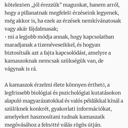
kötelezően „jól érezzük” magunkat, hanem arról,
hogy a pillanatnak megfelelő érzéseink legyenek,
még akkor is, ha ezek az érzések nemkívánatosak
vagy akár fájdalmasak;
• mi a legjobb módja annak, hogy kapcsolatban
maradjanak a tizenéveseikkel, és hogyan
biztosítsák azt a fajta kapcsolódást, amelyre a
kamaszoknak nemcsak szükségük van, de
vágynak is rá.
A kamaszok érzelmi élete könnyen érthető, a
legfrissebb biológiai és pszichológiai kutatásokon
alapuló magyarázatokkal és valós példákkal kínál a
szülőknek konkrét, gyakorlati információkat,
amelyeket hasznosítani tudnak kamaszaik
megóvásához a felnőtté válás rögös útján.