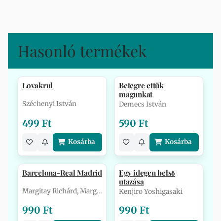
Hasonló termékek
Lovakrul
Betegre ettük
magunkat
Széchenyi István
Demecs István
499 Ft
590 Ft
Kosárba
Kosárba
Barcelona-Real Madrid
Egy idegen belső
utazása
Margitay Richárd, Margitay Zsolt
Kenjiro Yoshigasaki
990 Ft
990 Ft