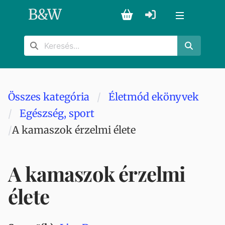
B
&
W
Összes kategória
Életmód ekönyvek
Egészség, sport
A kamaszok érzelmi élete
A kamaszok érzelmi
élete