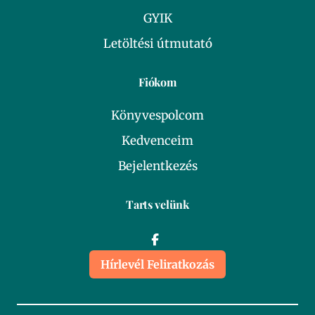
GYIK
Letöltési útmutató
Fiókom
Könyvespolcom
Kedvenceim
Bejelentkezés
Tarts velünk
Hírlevél Feliratkozás