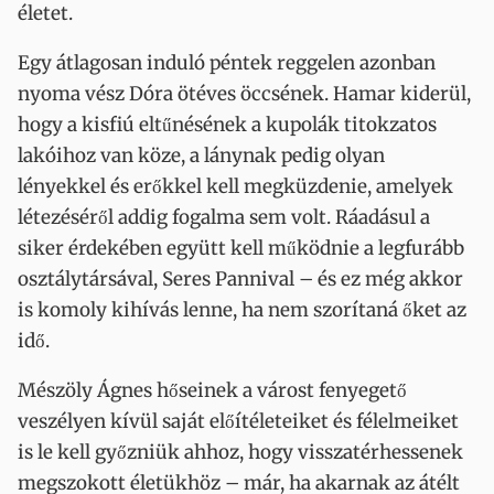
életet.
Egy átlagosan induló péntek reggelen azonban
nyoma vész Dóra ötéves öccsének. Hamar kiderül,
hogy a kisfiú eltűnésének a kupolák titokzatos
lakóihoz van köze, a lánynak pedig olyan
lényekkel és erőkkel kell megküzdenie, amelyek
létezéséről addig fogalma sem volt. Ráadásul a
siker érdekében együtt kell működnie a legfurább
osztálytársával, Seres Pannival – és ez még akkor
is komoly kihívás lenne, ha nem szorítaná őket az
idő.
Mészöly Ágnes hőseinek a várost fenyegető
veszélyen kívül saját előítéleteiket és félelmeiket
is le kell győzniük ahhoz, hogy visszatérhessenek
megszokott életükhöz – már, ha akarnak az átélt