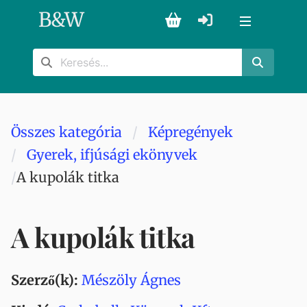
B
&
W
Összes kategória
Képregények
Gyerek, ifjúsági ekönyvek
A kupolák titka
A kupolák titka
Szerző(k):
Mészöly Ágnes