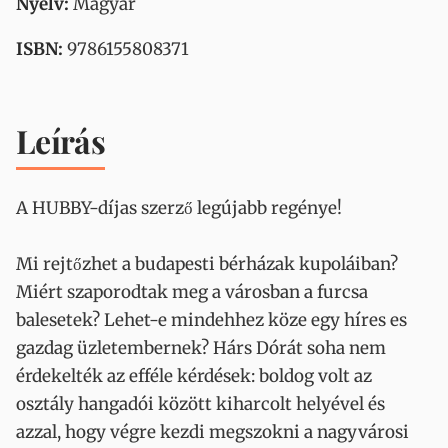
Nyelv:
Magyar
ISBN:
9786155808371
Leírás
A HUBBY-díjas szerző legújabb regénye!
Mi rejtőzhet a budapesti bérházak kupoláiban?
Miért szaporodtak meg a városban a furcsa
balesetek? Lehet-e mindehhez köze egy híres es
gazdag üzletembernek? Hárs Dórát soha nem
érdekelték az efféle kérdések: boldog volt az
osztály hangadói között kiharcolt helyével és
azzal, hogy végre kezdi megszokni a nagyvárosi