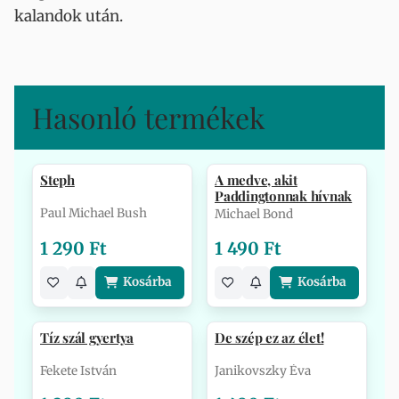
kalandok után.
Hasonló termékek
Steph
A medve, akit
Paddingtonnak hívnak
Paul Michael Bush
Michael Bond
1 290 Ft
1 490 Ft
Kosárba
Kosárba
Tíz szál gyertya
De szép ez az élet!
Fekete István
Janikovszky Éva