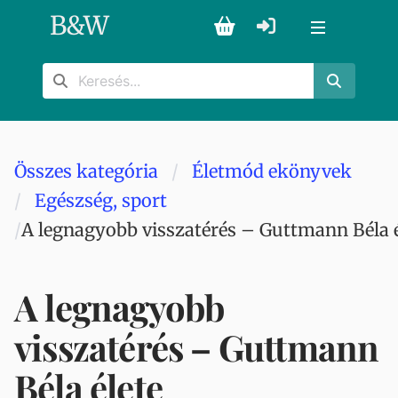
B
&
W
Összes kategória
Életmód ekönyvek
Egészség, sport
A legnagyobb visszatérés – Guttmann Béla é
A legnagyobb
visszatérés – Guttmann
Béla élete