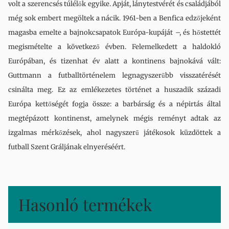
volt a szerencsés túlélők egyike. Apját, lánytestvérét és családjából
még sok embert megöltek a nácik. 1961-ben a Benfica edzőjeként
magasba emelte a bajnokcsapatok Európa-kupáját –, és hőstettét
megismételte a következő évben. Felemelkedett a haldokló
Európában, és tizenhat év alatt a kontinens bajnokává vált:
Guttmann a futballtörténelem legnagyszerűbb visszatérését
csinálta meg. Ez az emlékezetes történet a huszadik századi
Európa kettőségét fogja össze: a barbárság és a népirtás által
megtépázott kontinenst, amelynek mégis reményt adtak az
izgalmas mérkőzések, ahol nagyszerű játékosok küzdöttek a
futball Szent Gráljának elnyeréséért.
Hasonló termékek