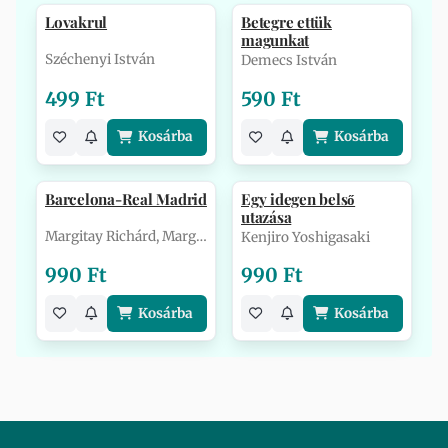
Lovakrul
Betegre ettük
magunkat
Széchenyi István
Demecs István
499 Ft
590 Ft
Kosárba
Kosárba
Barcelona-Real Madrid
Egy idegen belső
utazása
Margitay Richárd, Margitay Zsolt
Kenjiro Yoshigasaki
990 Ft
990 Ft
Kosárba
Kosárba