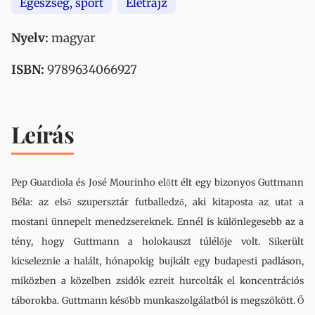
Egészség, sport
Életrajz
Nyelv:
magyar
ISBN:
9789634066927
Leírás
Pep Guardiola és José Mourinho előtt élt egy bizonyos Guttmann
Béla: az első szupersztár futballedző, aki kitaposta az utat a
mostani ünnepelt menedzsereknek. Ennél is különlegesebb az a
tény, hogy Guttmann a holokauszt túlélője volt. Sikerült
kicseleznie a halált, hónapokig bujkált egy budapesti padláson,
miközben a közelben zsidók ezreit hurcolták el koncentrációs
táborokba. Guttmann később munkaszolgálatból is megszökött. Ő