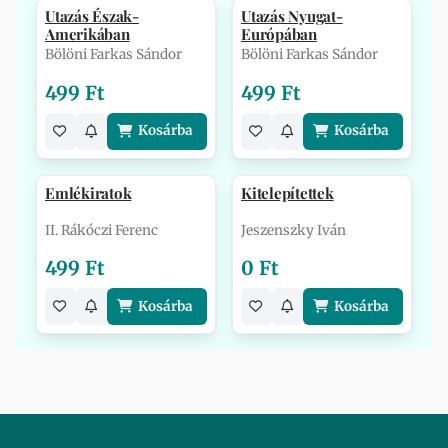
Utazás Észak-
Utazás Nyugat-
Amerikában
Európában
Bölöni Farkas Sándor
Bölöni Farkas Sándor
499 Ft
499 Ft
Kosárba
Kosárba
Emlékiratok
Kitelepítettek
II. Rákóczi Ferenc
Jeszenszky Iván
499 Ft
0 Ft
Kosárba
Kosárba