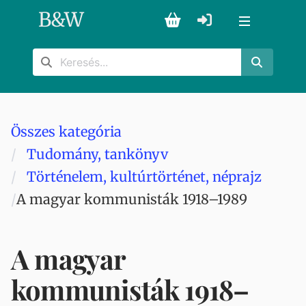
B
&
W
Összes kategória
Tudomány, tankönyv
Történelem, kultúrtörténet, néprajz
A magyar kommunisták 1918–1989
A magyar
kommunisták 1918–