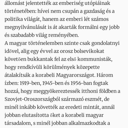
állomást jelentették az emberiség utópiáinak
történetében: hívei nem csupán a gazdaság és a
politika világát, hanem az emberi lét számos
megnyilvánulását is át akarták formálni egy jobb
és szabadabb világ reményében.
A magyar történelemben szinte csak gondolatnyi
idővel, alig egy évvel az orosz bolsevikokat
követően bukkantak fel az első kommunisták,
hogy rendkívüli körülmények közepette
átalakítsák a korabeli Magyarországot. Három
ízben: 1919-ben, 1945-ben és 1956-ban fogtak
hozzá, hogy meggyökereztessék itthoni földben a
Szovjet-Oroszországból származó eszmét, de
minél inkább követték az eredeti mintát, annál
jobban elutasította őket a korabeli magyar
társadalom, s minél jobban alkalmazkodtak a