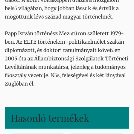
Gábor. A kötet voltaképpen utazás a mozgalom
belső világában, hogy jobban lássuk és értsük a
mögöttünk lévő század magyar történelmét.
Papp István történész Mezőtúron született 1979-
ben. Az ELTE történelem–politikaelmélet szakán
diplomázott, és doktori tanulmányait követően
2005 óta az Állambiztonsági Szolgálatok Történeti
Levéltárának munkatársa, jelenleg a tudományos
főosztály vezetője. Nős, feleségével és két lányával
Zuglóban él.
Hasonló termékek