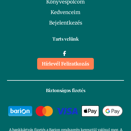
Könyvespolcom
Kedvenceim
Bejelentkezés
Tarts velünk
Hírlevél Feliratkozás
Biztonságos fizetés
A bankkártyás fizetés a Barion rendszerén keresztül valósul meg. A