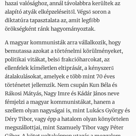
hazai valósághoz, annál távolabbra kerültek az
alapító atyák elképzeléseitől. Végső soron a
diktatúra tapasztalata az, amit legfőbb
örökségként ránk hagyományoztak.
A magyar kommunisták arra vállalkozik, hogy
bemutassa azokat a történelmi körülményeket,
politikai vitákat, belső frakcióharcokat, az
ellenfelek kíméletlen eltiprását, a kényszerű
átalakulásokat, amelyek e több mint 70 éves
történetet jellemzik. Nem csupán Kun Béla és
Rákosi Mátyás, Nagy Imre és Kádár János neve
fémjelzi a magyar kommunistákat, hanem a
szellem olyan nagyságai is, mint Lukács György és
Déry Tibor, vagy épp a hatalom olyan könyörtelen
megszállottjai, mint Szamuely Tibor vagy Péter