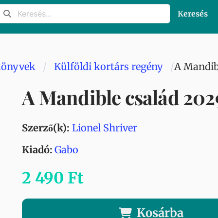
Keresés
könyvek
Külföldi kortárs regény
A Mandib
A Mandible család 20
Szerző(k):
Lionel Shriver
Kiadó:
Gabo
2 490 Ft
Kosárba