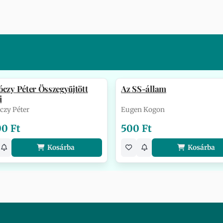
czy Péter Összegyűjtött
Az SS-állam
i
czy Péter
Eugen Kogon
00 Ft
500 Ft
Kosárba
Kosárba