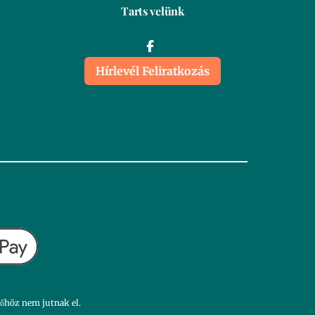
Tarts velünk
Hírlevél Feliratkozás
dőhöz nem jutnak el.