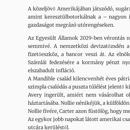
A ​közeljövő Amerikájában játszódó, sugá
amint keresztülbotorkálnak a – nagyon i
gazdaságot megrázó utórengéseken.
Az Egyesült Államok 2029-ben vérontás né
semmivé. A nemzetközi devizatőzsdén a „
fizetőeszköz, a bancor veszi át. Az elnö
Számlái fedezésére a kormány pénzt nyo
elszabadult infláció.
A Mandible család kilencvenhét éves pátri
szimpla csalódás a puszta túlélést jelentő k
Avery ingerült, amiért nem vásárolhat ol
háztartásába. Nollie nénikéjük, a külföldö
Nollie fivére, Carter azon füstölög, hogy
Az egykor jobb napokat látott amerikai csa
utcára kerüléstől.