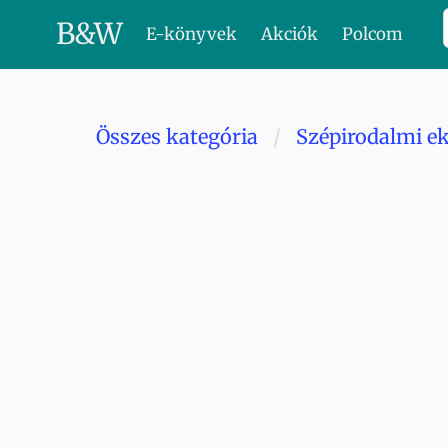
B
&
W
E-könyvek
Akciók
Polcom
Összes kategória
Szépirodalmi e