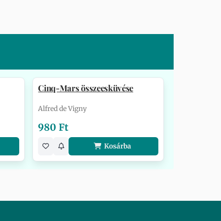
Cinq-Mars összeesküvése
Alfred de Vigny
980 Ft
Kosárba