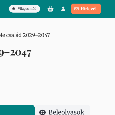
Hírlevél
Világos mód
le család 2029–2047
29–2047
Beleolvasok