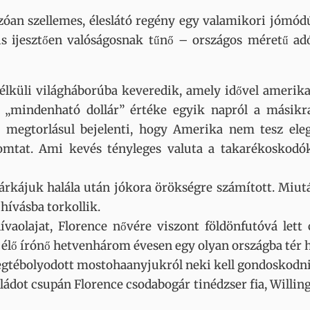
rzóan szellemes, éleslátó regény egy valamikori jómód
s ijesztően valóságosnak tűnő – országos méretű a
lküli világháborúba keveredik, amely idővel amerikai
mindenható dollár” értéke egyik napról a másikra 
k megtorlásul bejelenti, hogy Amerika nem tesz eleget
mtat. Ami kevés tényleges valuta a takarékoskodók
árkájuk halála után jókora örökségre számított. Miut
ihívásba torkollik.
ívaolajat, Florence nővére viszont földönfutóvá lett
n élő írónő hetvenhárom évesen egy olyan országba tér 
 megtébolyodott mostohaanyjukról neki kell gondoskodn
ládot csupán Florence csodabogár tinédzser fia, Willi