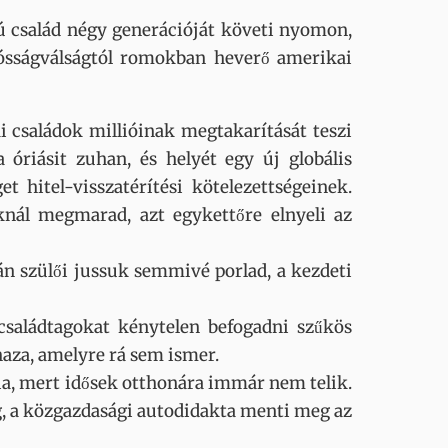
ú család négy generációját követi nyomon,
dósságválságtól romokban heverő amerikai
 családok millióinak megtakarítását teszi
óriásit zuhan, és helyét egy új globális
 hitel-visszatérítési kötelezettségeinek.
nál megmarad, azt egykettőre elnyeli az
án szülői jussuk semmivé porlad, a kezdeti
 családtagokat kénytelen befogadni szűkös
haza, amelyre rá sem ismer.
ia, mert idősek otthonára immár nem telik.
ng, a közgazdasági autodidakta menti meg az