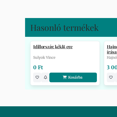
Hasonló termékek
Idillország kéklő ege
Hajnó
írása
Sulyok Vince
Hajnó
0 Ft
3 0
Kosárba