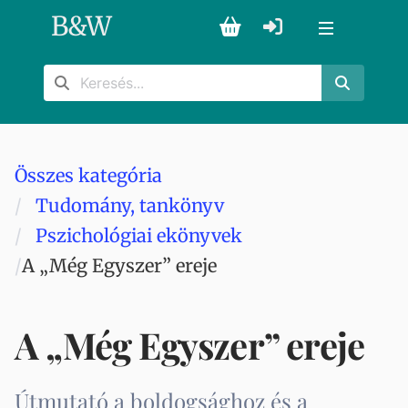
B
&
W
Összes kategória
Tudomány, tankönyv
Pszichológiai ekönyvek
A „Még Egyszer” ereje
A „Még Egyszer” ereje
Útmutató a boldogsághoz és a