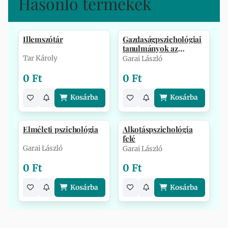
Hasonló termékek
Illemszótár
Gazdaságpszichológiai
tanulmányok az
egyetemről
Tar Károly
Garai László
0 Ft
0 Ft
Kosárba
Kosárba
Elméleti pszichológia
Alkotáspszichológia
felé
Garai László
Garai László
0 Ft
0 Ft
Kosárba
Kosárba