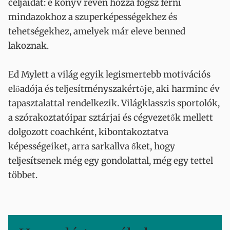
céljaidat: e könyv révén hozzá fogsz férni
mindazokhoz a szuperképességekhez és
tehetségekhez, amelyek már eleve benned
lakoznak.
Ed Mylett a világ egyik legismertebb motivációs
előadója és teljesítményszakértője, aki harminc év
tapasztalattal rendelkezik. Világklasszis sportolók,
a szórakoztatóipar sztárjai és cégvezetők mellett
dolgozott coachként, kibontakoztatva
képességeiket, arra sarkallva őket, hogy
teljesítsenek még egy gondolattal, még egy tettel
többet.