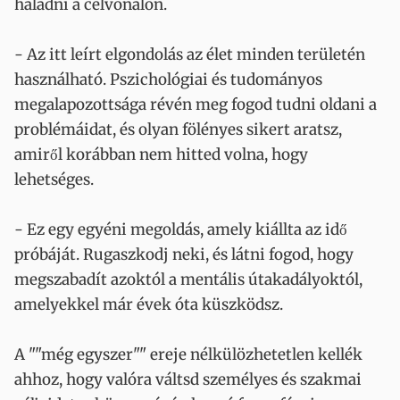
haladni a célvonalon.
- Az itt leírt elgondolás az élet minden területén
használható. Pszichológiai és tudományos
megalapozottsága révén meg fogod tudni oldani a
problémáidat, és olyan fölényes sikert aratsz,
amiről korábban nem hitted volna, hogy
lehetséges.
- Ez egy egyéni megoldás, amely kiállta az idő
próbáját. Rugaszkodj neki, és látni fogod, hogy
megszabadít azoktól a mentális útakadályoktól,
amelyekkel már évek óta küszködsz.
A ""még egyszer"" ereje nélkülözhetetlen kellék
ahhoz, hogy valóra váltsd személyes és szakmai