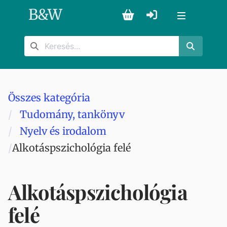
B
&
W
Összes kategória
Tudomány, tankönyv
Nyelv és irodalom
Alkotáspszichológia felé
Alkotáspszichológia
felé