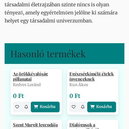
társadalmi életrajzában szinte nincs is olyan
tényező, amely egyértelműen jelölne ki számára
helyet egy társadalmi univerzumban.
Hasonló termékek
Az örökkévalóság
Egészségkímélő ételek
pillanatai
ínyenceknek
Kedves Loránd
Kun Ákos
0 Ft
0 Ft
Kosárba
Kosárba
Szent Margit legendája
Dialógusok a