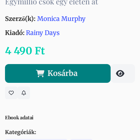
Egymillió csók egy életen át
Szerző(k):
Monica Murphy
Kiadó:
Rainy Days
4 490 Ft
Kosárba
Ebook adatai
Kategóriák: