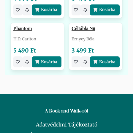
Kosárba
Kosárba
Phantom
Céltábla Nő
H.D. Carlton
Ernyey Béla
5 490 Ft
3 499 Ft
Kosárba
Kosárba
A Book and Walk-ról
Adatvédelmi Tájékoztató