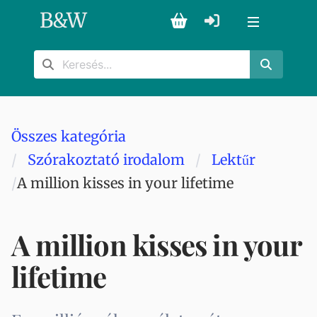
B
&
W
Összes kategória
Szórakoztató irodalom
Lektűr
A million kisses in your lifetime
A million kisses in your
lifetime