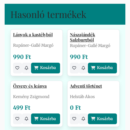
Hasonló termékek
Lányok a kastélyból
Nászajándék
Salzburgból
Rupáner-Gallé Margó
Rupáner-Gallé Margó
990 Ft
990 Ft
Kosárba
Kosárba
Özvegy és leánya
Adventi történet
Kemény Zsigmond
Helstáb Ákos
499 Ft
0 Ft
Kosárba
Kosárba