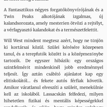
A Fantasztikus négyes forgatókönyvírójának és a
Twin Peaks alkotójának izgalmas, új
kalandsorozata, amely mesterien ötvözi a rejtélyt,
a vérfagyasztó kalandokat és a természetfelettit.
Will West mindent megtesz azért, hogy ne tűnjön
ki kortársai közül. Szülei kérésére közepesen
tanul, és a terepfutók között is a középmezőnybe
tartozik. De egyszer hibázik: egy országos
szintfelmérőt mindenkinél jobb eredménnyel
teljesít. Így aztán csábító ajánlatot kap egy
elitiskolától… és fekete autós férfiak követik.
Amikor váratlanul elveszíti a szüleit, menekülnie
kell az iskolából. Lassacskán felfedezi, milyen
hihetetlen fizikai és mentális képességekkel