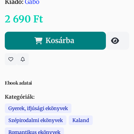
Kiadó:
Gabo
2 690 Ft
Kosárba
Ebook adatai
Kategóriák:
Gyerek, ifjúsági ekönyvek
Szépirodalmi ekönyvek
Kaland
Romantikus ekönyvek