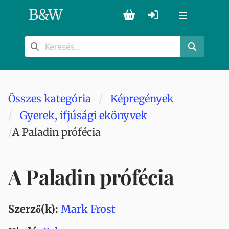
B
&
W
Összes kategória
Képregények
Gyerek, ifjúsági ekönyvek
A Paladin prófécia
A Paladin prófécia
Szerző(k):
Mark Frost