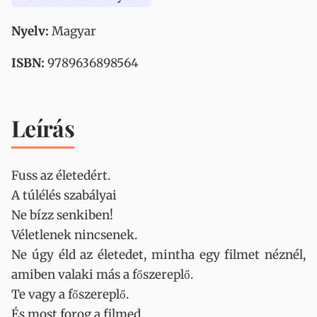
Nyelv:
Magyar
ISBN:
9789636898564
Leírás
Fuss ​az életedért.
A túlélés szabályai
Ne bízz senkiben!
Véletlenek nincsenek.
Ne úgy éld az életedet, mintha egy filmet néznél,
amiben valaki más a főszereplő.
Te vagy a főszereplő.
És most forog a filmed.