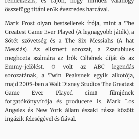
rendelkezik, és rájön, hogy mindez valahogy
összefügg titáni erők évezredes harcával.
Mark Frost olyan bestsellerek írója, mint a The
Greatest Game Ever Played (A legnagyobb játék), a
Sötét szövetség és a The Six Messiahs (A hat
Messiás). Az elismert sorozat, a Zsarublues
meghozta számára az Írók Céhének díját és az
Emmy-jelölést. Ő volt az ABC legendás
sorozatának, a Twin Peaksnek egyik alkotója,
majd 2005-ben a Walt Disney Studios The Greatest
Game Ever Played című filmjének
forgatókönyvírója és producere is. Mark Los
Angeles és New York állam északi része között
ingázik feleségével és fiával.