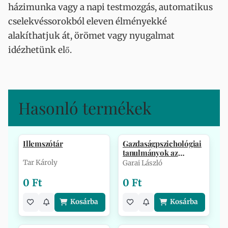
házimunka vagy a napi testmozgás, automatikus
cselekvéssorokból eleven élményekké
alakíthatjuk át, örömet vagy nyugalmat
idézhetünk elő.
Hasonló termékek
Illemszótár
Gazdaságpszichológiai
tanulmányok az
egyetemről
Tar Károly
Garai László
0 Ft
0 Ft
Kosárba
Kosárba