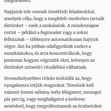
megélésében.
Napjaink tele vannak ismétlődő feladatokkal,
amelyek célja, hogy a megfelelő mederben tartsák
életünket – ezek a szokásaink. A mindennapos
rutint – például a fogmosást vagy a zokni
felhúzását – többnyire automatikusan hajtjuk
végre. Ám ha jobban odafigyelünk ezekre a
mozdulatokra, és arra koncentrálunk, hogy
pontosan hogyan végezzük őket, könnyen az
életünket színesítő rituálékká válhatnak.
Stresszhelyzetben ritkán működik az, hogy
nyugalomra intjük magunkat. Tennünk kell
valamit (venni néhány mély lélegzetet, mozogni
pár percig, vagy meghallgatni a kedvenc
zenénket), hogy megváltoztassuk az érzéseinket.