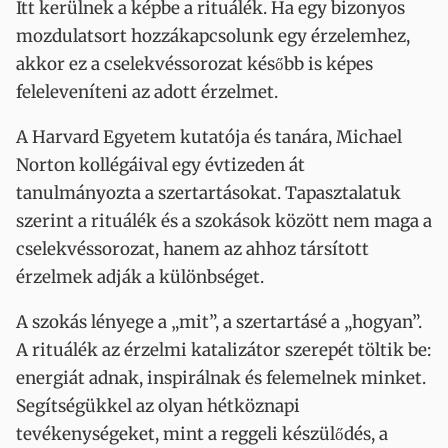
Itt kerülnek a képbe a rituálék. Ha egy bizonyos
mozdulatsort hozzákapcsolunk egy érzelemhez,
akkor ez a cselekvéssorozat később is képes
feleleveníteni az adott érzelmet.
A Harvard Egyetem kutatója és tanára, Michael
Norton kollégáival egy évtizeden át
tanulmányozta a szertartásokat. Tapasztalatuk
szerint a rituálék és a szokások között nem maga a
cselekvéssorozat, hanem az ahhoz társított
érzelmek adják a különbséget.
A szokás lényege a „mit”, a szertartásé a „hogyan”.
A rituálék az érzelmi katalizátor szerepét töltik be:
energiát adnak, inspirálnak és felemelnek minket.
Segítségükkel az olyan hétköznapi
tevékenységeket, mint a reggeli készülődés, a