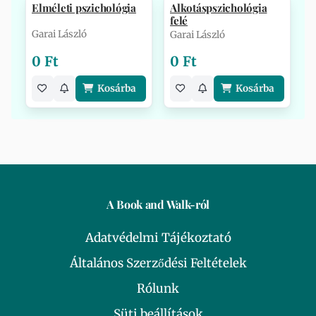
Elméleti pszichológia
Alkotáspszichológia
felé
Garai László
Garai László
0 Ft
0 Ft
Kosárba
Kosárba
A Book and Walk-ról
Adatvédelmi Tájékoztató
Általános Szerződési Feltételek
Rólunk
Süti beállítások