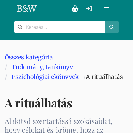
B
&
W
Összes kategória
Tudomány, tankönyv
Pszichológiai ekönyvek
A rituálhatás
A rituálhatás
Alakítsd szertartássá szokásaidat,
hogy célokat és örömet hozz az