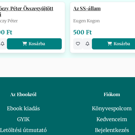
czy Péter Összegyűjtött
Az SS-állam
i
czy Péter
Eugen Kogon
00 Ft
500 Ft
Kosárba
Kosárba
Az Ebookról
Fiókom
Ebook kiadás
Könyvespolcom
GYIK
Kedvenceim
Letöltési útmutató
Bejelentkezés