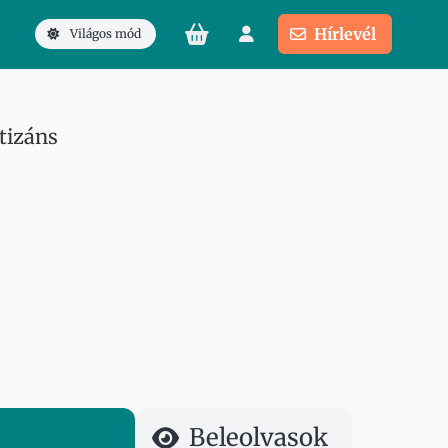
Hírlevél
Világos mód
tizáns
Beleolvasok