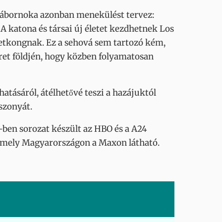
k tábornoka azonban menekülést tervez:
 A katona és társai új életet kezdhetnek Los
ietkongnak. Ez a sehová sem tartozó kém,
ret földjén, hogy közben folyamatosan
tásáról, átélhetővé teszi a hazájuktól
szonyát.
4-ben sorozat készült az HBO és a A24
 amely Magyarországon a Maxon látható.