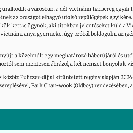
ség uralkodik a városban, a dél-vietnámi hadsereg egyi
lhetnek az országot elhagyó utolsó repülőgépek egyikére.
ikük kettős ügynök, aki titokban jelentéseket küld a V
y vietnámi anya gyermeke, úgy próbál boldogulni az ígé
nyújt a közelmúlt egy meghatározó háborújáról és utóha
mortól sem mentesen ábrázolja két nemzet bonyolult vi
k között Pulitzer-díjjal kitüntetett regény alapján 202
zereplésével, Park Chan-wook (Oldboy) rendezésében,