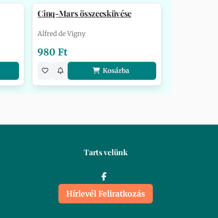
Cinq-Mars összeesküvése
Alfred de Vigny
980 Ft
Kosárba
Tarts velünk
Hírlevél Feliratkozás