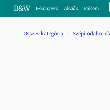
B
&
W
E-könyvek
Akciók
Polcom
Összes kategória
Szépirodalmi e