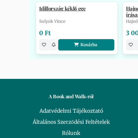
Idillország kéklő ege
Hajnó
írása
Sulyok Vince
Hajnó
0 Ft
3 0
Kosárba
A Book and Walk-ról
Adatvédelmi Tájékoztató
Általános Szerződési Feltételek
Rólunk