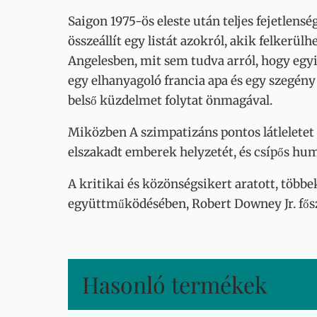
Saigon 1975-ös eleste után teljes fejetlen
összeállít egy listát azokról, akik felkerü
Angelesben, mit sem tudva arról, hogy egy
egy elhanyagoló francia apa és egy szegén
belső küzdelmet folytat önmagával.
Miközben A szimpatizáns pontos látleletet 
elszakadt emberek helyzetét, és csípős hu
A kritikai és közönségsikert aratott, többe
együttműködésében, Robert Downey Jr. fős
Hasonló termékek