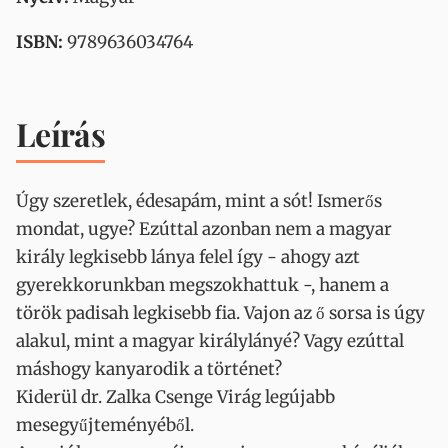
ISBN:
9789636034764
Leírás
Úgy szeretlek, édesapám, mint a sót! Ismerős
mondat, ugye? Ezúttal azonban nem a magyar
király legkisebb lánya felel így - ahogy azt
gyerekkorunkban megszokhattuk -, hanem a
török padisah legkisebb fia. Vajon az ő sorsa is úgy
alakul, mint a magyar királylányé? Vagy ezúttal
máshogy kanyarodik a történet?
Kiderül dr. Zalka Csenge Virág legújabb
mesegyűjteményéből.