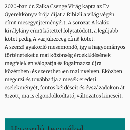
2020-ban dr. Zalka Csenge Virág kapta az Év
Gyerekkönyv írója díjat a Ribizli a világ végén
című mesegyűjteményért. A sorozat A kalóz
királylány című kötettel folytatódott, a legújabb
kötet pedig A varjúherceg című kötet.
A szerző gyakorló mesemondó, így a hagyományos
történeteket a mai közönség érdeklődésének
megfelelően válogatja és fogalmazza újra
közérthető és szerethetően mai nyelven. Eközben
megőrzi és továbbadja a mesék eredeti
cselekményét, fontos kérdéseit és évszázadokon át
őrzött, ma is elgondolkodtató, változatos kincseit.
Hasonló termékek