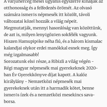
A varjúherceg meséi ugyanis egyszerre kínálják az
otthonosság és a felfedezés örömét. Az olvasó
számára ismerős népmesék itt közölt, távoli
változatai közel hozzák a világ népeit.
Megmutatják, mennyi hasonlóság van közöttünk,
de azt is, milyen lenyűgözően sokfélék vagyunk.
Hiszen Hamupipőke néha fiú, és a három kismalac
kalandjai olykor erdei manókkal esnek meg. Így
még izgalmasabb!
Sorozatunk első része, a Ribizli a világ végén -
Régi magyar népmesék mai gyerekeknek 2020-
ban Év Gyerekkönyve díjat kapott. A kalóz
királylány - Nemzetközi népmesék mai
gyerekeknek után itt a harmadik kötet, benne
ismerős ízek és a nemzetközi mesekincs sava-
borsa.