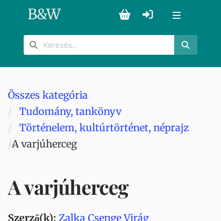
B
&
W
Összes kategória
Tudomány, tankönyv
Történelem, kultúrtörténet, néprajz
A varjúherceg
A varjúherceg
Szerző(k):
Zalka Csenge Virág