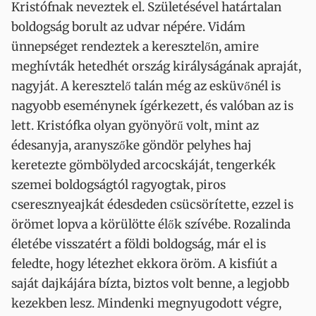
Kristófnak neveztek el. Születésével határtalan
boldogság borult az udvar népére. Vidám
ünnepséget rendeztek a keresztelőn, amire
meghívták hetedhét ország királyságának apraját,
nagyját. A keresztelő talán még az esküvőnél is
nagyobb eseménynek ígérkezett, és valóban az is
lett. Kristófka olyan gyönyörű volt, mint az
édesanyja, aranyszőke göndör pelyhes haj
keretezte gömbölyded arcocskáját, tengerkék
szemei boldogságtól ragyogtak, piros
cseresznyeajkát édesdeden csücsörítette, ezzel is
örömet lopva a körülötte élők szívébe. Rozalinda
életébe visszatért a földi boldogság, már el is
feledte, hogy létezhet ekkora öröm. A kisfiút a
saját dajkájára bízta, biztos volt benne, a legjobb
kezekben lesz. Mindenki megnyugodott végre,