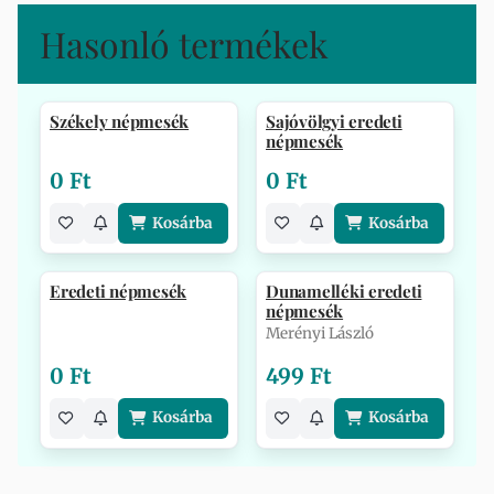
Hasonló termékek
Székely népmesék
Sajóvölgyi eredeti
népmesék
0 Ft
0 Ft
Kosárba
Kosárba
Eredeti népmesék
Dunamelléki eredeti
népmesék
Merényi László
0 Ft
499 Ft
Kosárba
Kosárba