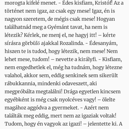
morogta kifelé menet. - Édes kisfiam, Kristóf! Az a
történet nem igaz, az csak egy mese! Igaz, én is
nagyon szeretem, de mégis csak mese! Hogyan
találhatnád meg a Gyémánt tavat, ha nem is
létezik? Kérlek, ne menj el, ne hagyj itt! – kérte
sírásra görbülő ajakkal Rozalinda. - Édesanyám,
hiszen te is tudod, hogy létezik, nem mese! Nem
lehet mese, tudom! – nevette a királyfi. - Kisfiam,
nem engedhetlek el, még ha tudnám, hogy létezne
valahol, akkor sem, eddig senkinek sem sikerült
rábukkannia, mindenki odaveszett, aki
megpróbálta megtalálni! Drága egyetlen kincsem
egyébként is még csak nyolcéves vagy! – ölelte
magához aggódva a gyermeket. - Azért nem
találták meg eddig, mert nem az igaziak voltak!
Tudom, hogy én vagyok az igazi! – jelentette ki. A