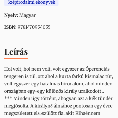
Szépirodalmi ekönyvek
Nyelv:
Magyar
ISBN:
9781470954055
Leírás
Hol volt, hol nem volt, volt egyszer az Óperenciás
tengeren is túl, ott ahol a kurta farkú kismalac túr,
volt egyszer egy hatalmas birodalom, ahol minden
országban egy-egy különös király uralkodott...
*** Minden úgy történt, ahogyan azt a kék tündér
megjósolta. A királynő álmához pontosan egy évre
megszületett elsőszülött fia, akit Kihaénnem