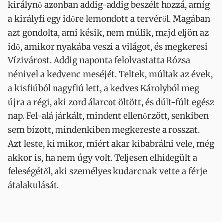
királynő azonban addig-addig beszélt hozzá, amíg
a királyfi egy időre lemondott a tervéről. Magában
azt gondolta, ami késik, nem múlik, majd eljön az
idő, amikor nyakába veszi a világot, és megkeresi
Vízivárost. Addig naponta felolvastatta Rózsa
nénivel a kedvenc meséjét. Teltek, múltak az évek,
a kisfiúból nagyfiú lett, a kedves Károlyból meg
újra a régi, aki zord álarcot öltött, és dúlt-fúlt egész
nap. Fel-alá járkált, mindent ellenőrzött, senkiben
sem bízott, mindenkiben megkereste a rosszat.
Azt leste, ki mikor, miért akar kibabrálni vele, még
akkor is, ha nem úgy volt. Teljesen elhidegült a
feleségétől, aki személyes kudarcnak vette a férje
átalakulását.