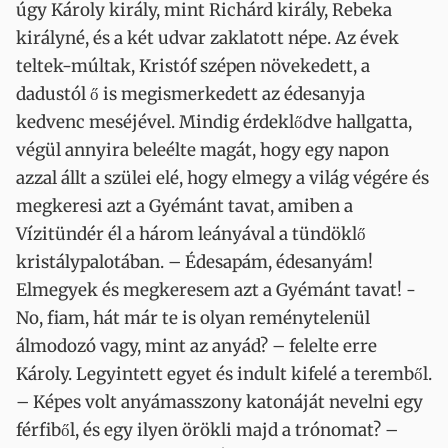
úgy Károly király, mint Richárd király, Rebeka
királyné, és a két udvar zaklatott népe. Az évek
teltek-múltak, Kristóf szépen növekedett, a
dadustól ő is megismerkedett az édesanyja
kedvenc meséjével. Mindig érdeklődve hallgatta,
végül annyira beleélte magát, hogy egy napon
azzal állt a szülei elé, hogy elmegy a világ végére és
megkeresi azt a Gyémánt tavat, amiben a
Vízitündér él a három leányával a tündöklő
kristálypalotában. – Édesapám, édesanyám!
Elmegyek és megkeresem azt a Gyémánt tavat! -
No, fiam, hát már te is olyan reménytelenül
álmodozó vagy, mint az anyád? – felelte erre
Károly. Legyintett egyet és indult kifelé a teremből.
– Képes volt anyámasszony katonáját nevelni egy
férfiből, és egy ilyen örökli majd a trónomat? –