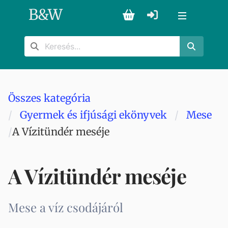
B
&
W
Összes kategória
Gyermek és ifjúsági ekönyvek
Mese
A Vízitündér meséje
A Vízitündér meséje
Mese a víz csodájáról