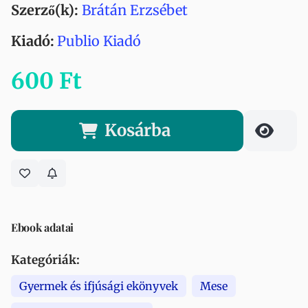
Szerző(k):
Brátán Erzsébet
Kiadó:
Publio Kiadó
600 Ft
Kosárba
Ebook adatai
Kategóriák:
Gyermek és ifjúsági ekönyvek
Mese