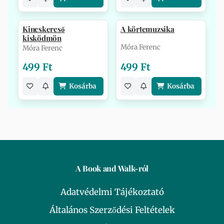
Kincskereső
A körtemuzsika
kisködmön
Móra Ferenc
Móra Ferenc
499 Ft
499 Ft
Kosárba
Kosárba
A Book and Walk-ról
Adatvédelmi Tájékoztató
Általános Szerződési Feltételek