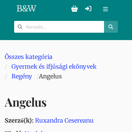
B
&
W
Összes kategória
Gyermek és ifjúsági ekönyvek
Regény
Angelus
Angelus
Szerző(k):
Ruxandra Cesereanu