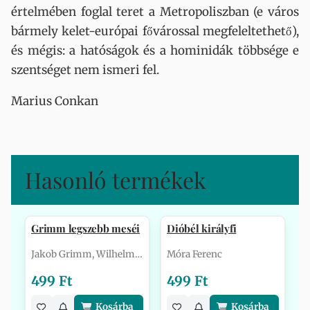
értelmében foglal teret a Metropoliszban (e város
bármely kelet-európai fővárossal megfeleltethető),
és mégis: a hatóságok és a hominidák többsége e
szentséget nem ismeri fel.
Marius Conkan
Hasonló termékek
Grimm legszebb meséi
Dióbél királyfi
Jakob Grimm, Wilhelm Grimm
Móra Ferenc
499 Ft
499 Ft
Kosárba
Kosárba