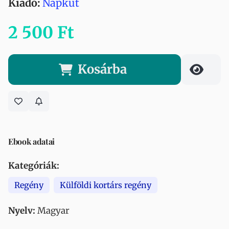
Kiadó:
Napkút
2 500 Ft
Kosárba
Ebook adatai
Kategóriák:
Regény
Külföldi kortárs regény
Nyelv:
Magyar