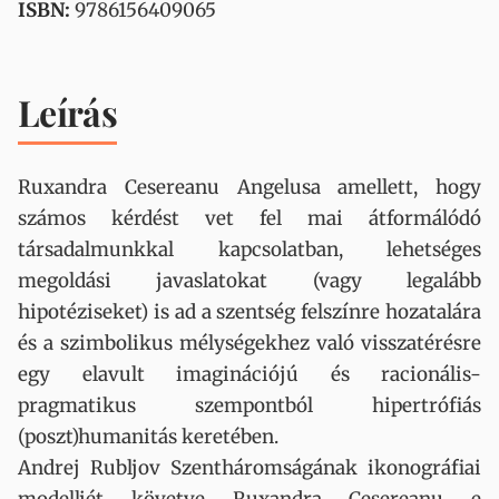
ISBN:
9786156409065
Leírás
Ruxandra Cesereanu Angelusa amellett, hogy
számos kérdést vet fel mai átformálódó
társadalmunkkal kapcsolatban, lehetséges
megoldási javaslatokat (vagy legalább
hipotéziseket) is ad a szentség felszínre hozatalára
és a szimbolikus mélységekhez való visszatérésre
egy elavult imaginációjú és racionális-
pragmatikus szempontból hipertrófiás
(poszt)humanitás keretében.
Andrej Rubljov Szentháromságának ikonográfiai