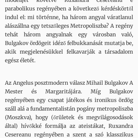
modelljét követve Ruxandra Cesereanu e
parabolikus regényében a következő kérdéskörtől
indul el: mi történne, ha három angyal váratlanul
alászállna egy tetszőleges Metropoliszba? A regény
tehát három angyalnak egy városban való,
Bulgakov ördögeit idéző felbukkanását mutatja be,
akik megjelenésükkel felkavarják a társadalom
egész életét.
Az Angelus posztmodern válasz Mihail Bulgakov A
Mester és Margaritájára. Míg Bulgakov
regényében egy csapat játékos és ironikus ördög
száll alá a fundamentalistán pogány metropoliszba
(Moszkva), hogy (őrületek és megvilágosodások
által) hívőkké formálja az ateistákat, Ruxandra
Cesereanu regényében a szent a szó klasszikus