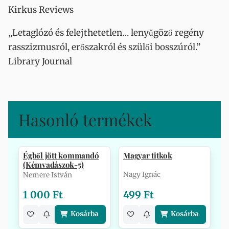
Kirkus Reviews
„Letaglózó és felejthetetlen… lenyűgöző regény
rasszizmusról, erőszakról és szülői bosszúról.”
Library Journal
Hasonló termékek
Égből jött kommandó
Magyar titkok
(Kémvadászok-5)
Nagy Ignác
Nemere István
1 000 Ft
499 Ft
Kosárba
Kosárba