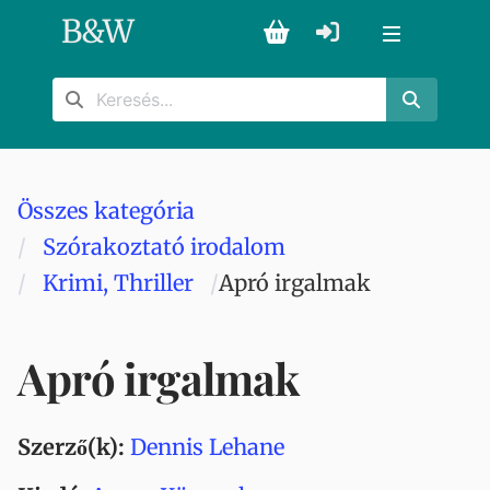
B
&
W
Összes kategória
Szórakoztató irodalom
Krimi, Thriller
Apró irgalmak
Apró irgalmak
Szerző(k):
Dennis Lehane