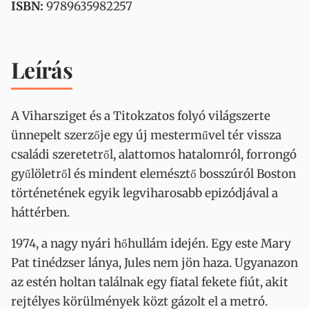
ISBN:
9789635982257
Leírás
A Viharsziget és a Titokzatos folyó világszerte
ünnepelt szerzője egy új mesterművel tér vissza
családi szeretetről, alattomos hatalomról, forrongó
gyűlöletről és mindent elemésztő bosszúról Boston
történetének egyik legviharosabb epizódjával a
háttérben.
1974, a nagy nyári hőhullám idején. Egy este Mary
Pat tinédzser lánya, Jules nem jön haza. Ugyanazon
az estén holtan találnak egy fiatal fekete fiút, akit
rejtélyes körülmények közt gázolt el a metró.