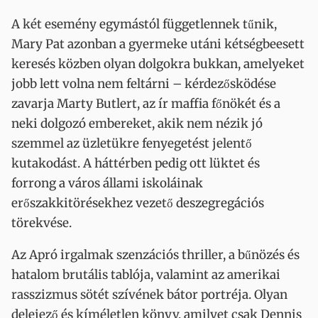
A két esemény egymástól függetlennek tűnik,
Mary Pat azonban a gyermeke utáni kétségbeesett
keresés közben olyan dolgokra bukkan, amelyeket
jobb lett volna nem feltárni – kérdezősködése
zavarja Marty Butlert, az ír maffia főnökét és a
neki dolgozó embereket, akik nem nézik jó
szemmel az üzletükre fenyegetést jelentő
kutakodást. A háttérben pedig ott lüktet és
forrong a város állami iskoláinak
erőszakkitörésekhez vezető deszegregációs
törekvése.
Az Apró irgalmak szenzációs thriller, a bűnözés és
hatalom brutális tablója, valamint az amerikai
rasszizmus sötét szívének bátor portréja. Olyan
delejező és kíméletlen könyv, amilyet csak Dennis