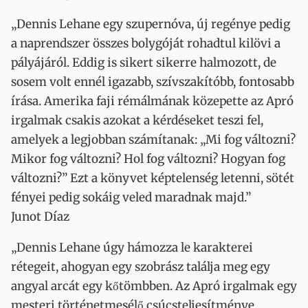
„Dennis Lehane egy szupernóva, új regénye pedig
a naprendszer összes bolygóját rohadtul kilövi a
pályájáról. Eddig is sikert sikerre halmozott, de
sosem volt ennél igazabb, szívszakítóbb, fontosabb
írása. Amerika faji rémálmának közepette az Apró
irgalmak csakis azokat a kérdéseket teszi fel,
amelyek a legjobban számítanak: „Mi fog változni?
Mikor fog változni? Hol fog változni? Hogyan fog
változni?” Ezt a könyvet képtelenség letenni, sötét
fényei pedig sokáig veled maradnak majd.”
Junot Díaz
„Dennis Lehane úgy hámozza le karakterei
rétegeit, ahogyan egy szobrász találja meg egy
angyal arcát egy kőtömbben. Az Apró irgalmak egy
mesteri történetmesélő csúcsteljesítménye,