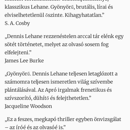
klasszikus Lehane. Gyönyörű, brutális, lírai és
elviselhetetlenül őszinte. Kihagyhatatlan.”
S. A. Cosby
„Dennis Lehane rezzenéstelen arccal tár elénk egy
sötét történetet, melyet az olvasó sosem fog
elfelejteni.”
James Lee Burke
„Gyönyörű. Dennis Lehane teljesen letaglózott a
számomra teljesen ismeretlen világ szívembe
plántálásával. Az Apró irgalmak frenetikus és
szívszorító, dühítő és felejthetetlen.”
Jacqueline Woodson
„Ez a feszes, megkapó thriller egyben önvizsgálat
– az íróé és az olvasóé is.”