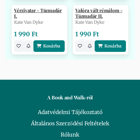
Vérzivatar - Tűzmadár
Valóra vált rémálom -
I.
Tűzmadár II.
Kate Van Dyke
Kate Van Dyke
1 990 Ft
1 990 Ft
Kosárba
Kosárba
A Book and Walk-ról
Adatvédelmi Tájékoztató
Általános Szerződési Feltételek
Rólunk