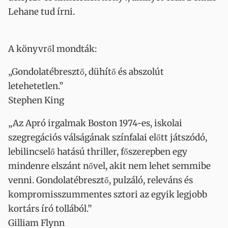
Lehane tud írni.
A könyvről mondták:
„Gondolatébresztő, dühítő és abszolút
letehetetlen.”
Stephen King
„Az Apró irgalmak Boston 1974-es, iskolai
szegregációs válságának színfalai előtt játszódó,
lebilincselő hatású thriller, főszerepben egy
mindenre elszánt nővel, akit nem lehet semmibe
venni. Gondolatébresztő, pulzáló, releváns és
kompromisszummentes sztori az egyik legjobb
kortárs író tollából.”
Gilliam Flynn