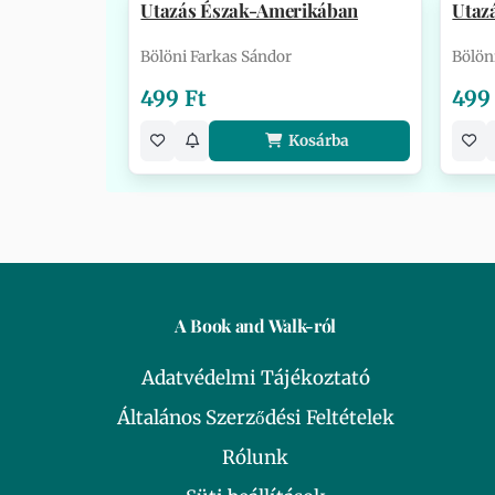
Utazás Észak-Amerikában
Utaz
Bölöni Farkas Sándor
Bölön
499 Ft
499
Kosárba
A Book and Walk-ról
Adatvédelmi Tájékoztató
Általános Szerződési Feltételek
Rólunk