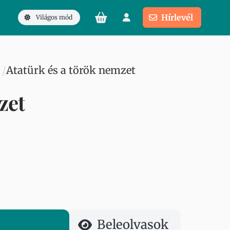
Hírlevél
Világos mód
Atatürk és a török nemzet
zet
Beleolvasok