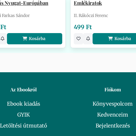
ás Nyugat-Európában
Emlékiratok
i Farkas Sándor
II. Rákóczi Ferenc
 Ft
499 Ft
Kosárba
Kosárba
Az Ebookról
Fiókom
Ebook kiadás
Könyvespolcom
GYIK
Kedvenceim
Letöltési útmutató
Bejelentkezés