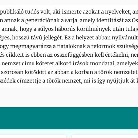
ublikáló tudós volt, aki ismerte azokat a nyelveket,
n annak a generációnak a sarja, amely identitását az 
a annak, hogy a súlyos háborús körülmények után tula
épes, hosszú távú jellegét. Ez a helyzet abban nyilvánu
e, hogy megmagyarázza a fiataloknak a reformok szüksé
és cikkeit is ebben az összefüggésben kell értékelni, n
k nemzet című kötetet alkotó írások mondatai, amelyek
z szorosan kötődött az abban a korban a török nemzetet
zédek címzettje a török nemzet, mi is így nyújtjuk át