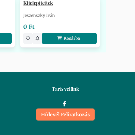
Kitelepítettek
Jeszenszky Iván
0 Ft
Kosárba
Tarts velünk
Hírlevél Feliratkozás