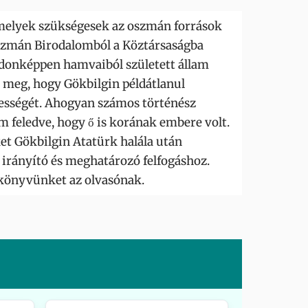
 amelyek szükségesek az oszmán források
Oszmán Birodalomból a Köztársaságba
jdonképpen hamvaiból született állam
lt meg, hogy Gökbilgin példátlanul
gességét. Ahogyan számos történész
em feledve, hogy ő is korának embere volt.
et Gökbilgin Atatürk halála után
 irányító és meghatározó felfogáshoz.
 könyvünket az olvasónak.