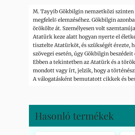
M. Tayyib Gökbilgin nemzetközi szinten p
megfelelő elemzéséhez. Gökbilgin azonba
örökölte át. Személyesen volt szemtanúj
Atatürk keze alatt hogyan nyerte el életk
tisztelte Atatürköt, és szükségét érezt
szövegei esetén, úgy Gökbilgin beszédeit 
Ebben a tekintetben az Atatürk és a törö
mondott vagy írt, jelzik, hogy a történés
A válogatásként bemutatott cikkek és bes
Hasonló termékek