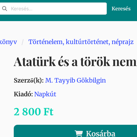
Keresés
könyv
Történelem, kultúrtörténet, néprajz
Atatürk és a török nem
Szerző(k):
M. Tayyib Gökbilgin
Kiadó:
Napkút
2 800 Ft
Kosárba