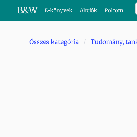
B
&
W
E-könyvek
Akciók
Polcom
Összes kategória
Tudomány, tan