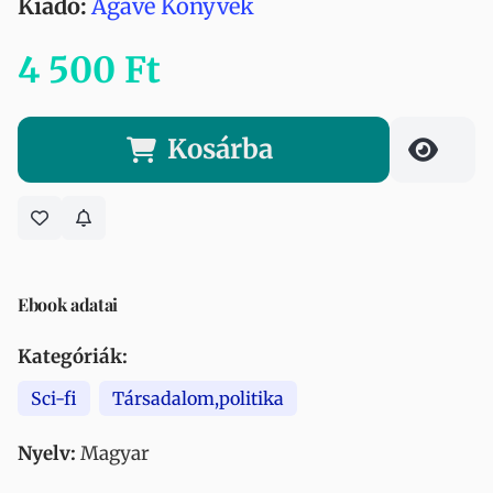
Kiadó:
Agave Könyvek
4 500 Ft
Kosárba
Ebook adatai
Kategóriák:
Sci-fi
Társadalom,politika
Nyelv:
Magyar