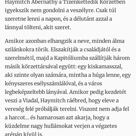
Haymitch Abernathy a Tizenkettedik Körzetben
igyekszik nem gondolni a veszélyre. Csak túl
szeretne lenni a napon, és a délutánt azzal a
lánnyal tölteni, akit szeret.
Amikor azonban elhangzik a neve, minden álma
szilánkokra törik. Elszakítják a családjától és a
szerelmétől, majd a Kapitóliumba szállítják három
másik körzettársával együtt: egy kiskamasszal,
aki szinte olyan számára, mintha a húga lenne, egy
kényszeres esélyszámlálóval, és a város
legbeképzeltebb lányával. Amikor pedig kezdetét
veszi a Viadal, Haymitch ráébred, hogy eleve a
vereség felé próbálják terelni. Viszont nem adja fel
a harcot… és hamarosan azt akarja, hogy a
küzdelme nagy hullámokat verjen a végzetes
arénán kívül is.