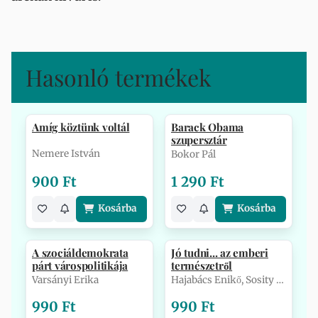
Hasonló termékek
Amíg köztünk voltál
Barack Obama
szupersztár
Nemere István
Bokor Pál
900 Ft
1 290 Ft
Kosárba
Kosárba
A szociáldemokrata
Jó tudni... az emberi
párt várospolitikája
természetről
Varsányi Erika
Hajabács Enikő, Sosity Beáta
990 Ft
990 Ft