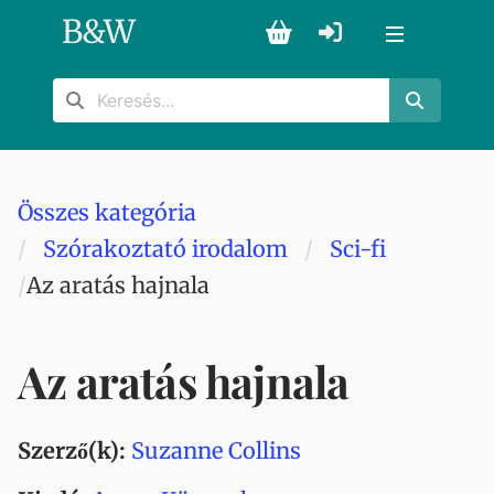
B
&
W
Összes kategória
Szórakoztató irodalom
Sci-fi
Az aratás hajnala
Az aratás hajnala
Szerző(k):
Suzanne Collins