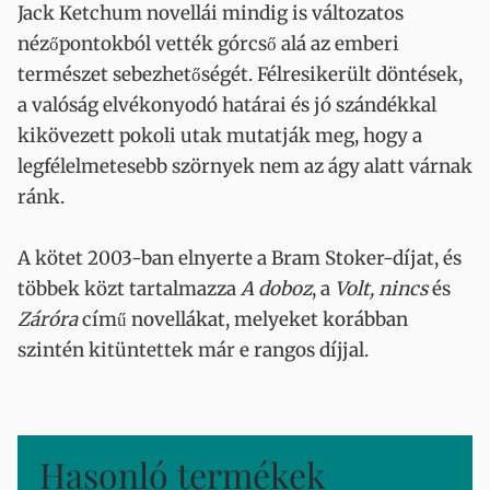
Jack Ketchum novellái mindig is változatos
nézőpontokból vették górcső alá az emberi
természet sebezhetőségét. Félresikerült döntések,
a valóság elvékonyodó határai és jó szándékkal
kikövezett pokoli utak mutatják meg, hogy a
legfélelmetesebb szörnyek nem az ágy alatt várnak
ránk.
A kötet 2003-ban elnyerte a Bram Stoker-díjat, és
többek közt tartalmazza
A doboz
, a
Volt, nincs
és
Záróra
című novellákat, melyeket korábban
szintén kitüntettek már e rangos díjjal.
Hasonló termékek