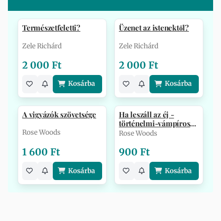
Természetfeletti?
Üzenet az istenektől?
Zele Richárd
Zele Richárd
2 000 Ft
2 000 Ft
Kosárba
Kosárba
A vigyázók szövetsége
Ha leszáll az éj -
történelmi-vámpíros
novellák
Rose Woods
Rose Woods
1 600 Ft
900 Ft
Kosárba
Kosárba