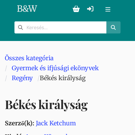
B
&
W
Összes kategória
Gyermek és ifjúsági ekönyvek
Regény
Békés királyság
Békés királyság
Szerző(k):
Jack Ketchum