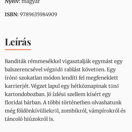
Nyelv:
magyar
ISBN:
9789635984909
Leírás
Banditák rémmesékkel vigasztalják egymást egy
balszerencsével végződő rablást követően. Egy
írónő szokatlan módon lendíti fel megfeneklett
karrierjét. Végzet lapul egy hétköznapinak tűnő
kartondobozban. Jó ízlésű szellem kísért egy
floridai bárban. A többi történetben olvashatunk
még földönkívüliekről, zombikról, vámpírokról és
táncoló hiúzokról is.