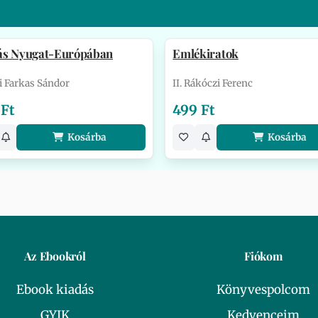
ás Nyugat-Európában
Emlékiratok
i Farkas Sándor
II. Rákóczi Ferenc
 Ft
499 Ft
Kosárba
Kosárba
Az Ebookról
Fiókom
Ebook kiadás
Könyvespolcom
GYIK
Kedvenceim