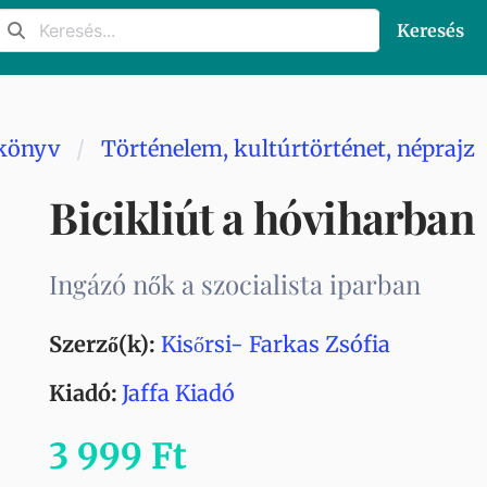
Keresés
könyv
Történelem, kultúrtörténet, néprajz
Bicikliút a hóviharban
Ingázó nők a szocialista iparban
Szerző(k):
Kisőrsi- Farkas Zsófia
Kiadó:
Jaffa Kiadó
3 999 Ft