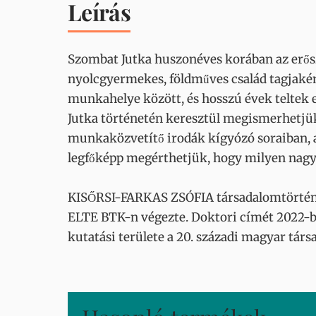
Leírás
Szombat Jutka huszonéves korában az erősz
nyolcgyermekes, földműves család tagjaként,
munkahelye között, és hosszú évek teltek e
Jutka történetén keresztül megismerhetjü
munkaközvetítő irodák kígyózó soraiban, a 
legfőképp megérthetjük, hogy milyen nagy
KISŐRSI-FARKAS ZSÓFIA társadalomtörténé
ELTE BTK-n végezte. Doktori címét 2022-be
kutatási területe a 20. századi magyar társ