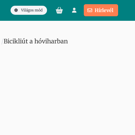
Hírlevél
Világos mód
Bicikliút a hóviharban