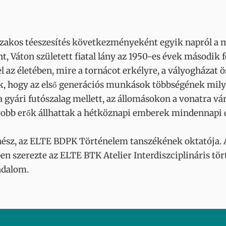
akos téeszesítés következményeként egyik napról a má
 Váton született fiatal lány az 1950-es évek második f
l az életében, mire a tornácot erkélyre, a vályogházat 
k, hogy az első generációs munkások többségének mily
gyári futószalag mellett, az állomásokon a vonatra vár
obb erők állhattak a hétköznapi emberek mindennapi 
sz, az ELTE BDPK Történelem tanszékének oktatója. A
n szerezte az ELTE BTK Atelier Interdiszciplináris tör
adalom.