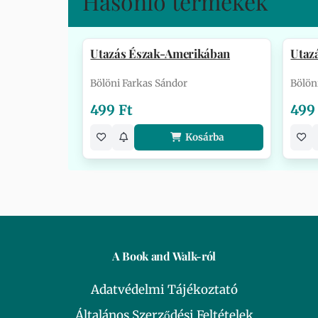
Hasonló termékek
Utazás Észak-Amerikában
Utaz
Bölöni Farkas Sándor
Bölön
499 Ft
499
Kosárba
A Book and Walk-ról
Adatvédelmi Tájékoztató
Általános Szerződési Feltételek