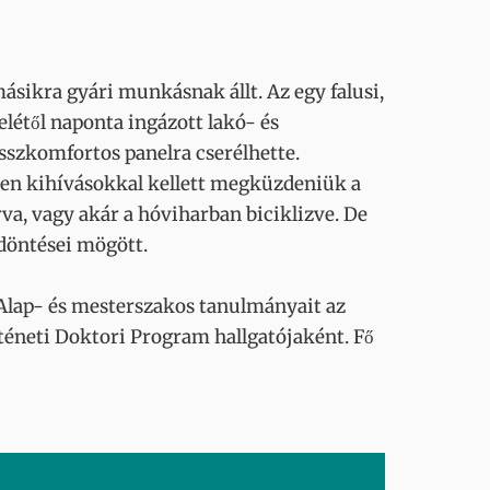
sikra gyári munkásnak állt. Az egy falusi,
elétől naponta ingázott lakó- és
összkomfortos panelra cserélhette.
en kihívásokkal kellett megküzdeniük a
va, vagy akár a hóviharban biciklizve. De
döntései mögött.
lap- és mesterszakos tanulmányait az
téneti Doktori Program hallgatójaként. Fő