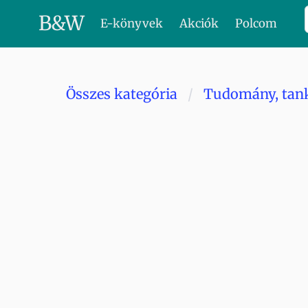
B
&
W
E-könyvek
Akciók
Polcom
Összes kategória
Tudomány, tan