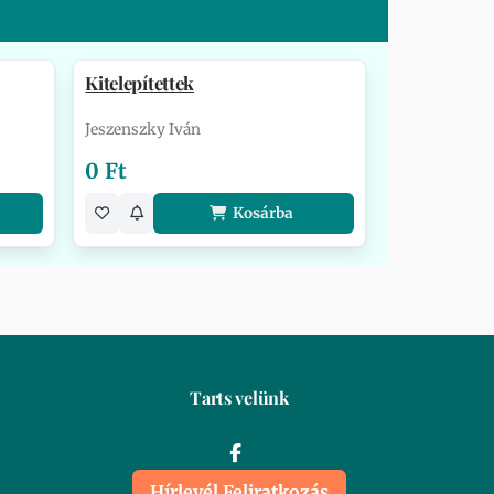
Kitelepítettek
Jeszenszky Iván
0 Ft
Kosárba
Tarts velünk
Hírlevél Feliratkozás