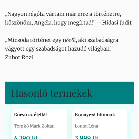
„Nagyon régóta vártam már erre a történetre,
köszönöm, Angéla, hogy megírtad!” – Hidasi Judit
„Micsoda történet egy nőről, aki szabadságra
vágyott egy szabadságot hazudó világban.” –
Zubor Rozi
Hasonló termékek
Búcsú az élettől
Könnyező liliomok
Tomkó Márk Zoltán
Lontai Léna
4 390 Ft
3 999 Ft