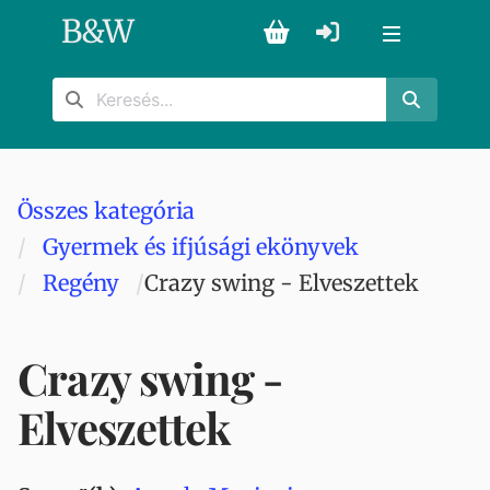
B
&
W
Összes kategória
Gyermek és ifjúsági ekönyvek
Regény
Crazy swing - Elveszettek
Crazy swing -
Elveszettek