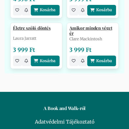
Kosárba
Kosárba
Életre szóló döntés
Amikor minden véget
ér
Laura Jarratt
Clare Mackintosh
3 999 Ft
3 999 Ft
Kosárba
Kosárba
A Book and Walk-ról
Adatvédelmi Tájékoztató