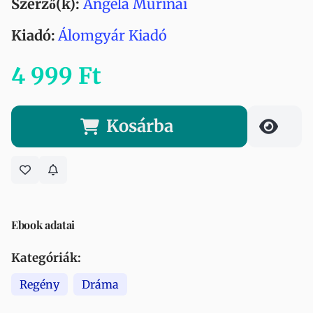
Szerző(k):
Angela Murinai
Kiadó:
Álomgyár Kiadó
4 999 Ft
Kosárba
Ebook adatai
Kategóriák:
Regény
Dráma