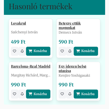
Hasonló termékek
Lovakrul
Betegre ettük
magunkat
Széchenyi István
Demecs István
499 Ft
590 Ft
Kosárba
Kosárba
Barcelona-Real Madrid
Egy idegen belső
utazása
Margitay Richárd, Margitay Zsolt
Kenjiro Yoshigasaki
990 Ft
990 Ft
Kosárba
Kosárba