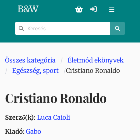
B
&
W
Összes kategória
Életmód ekönyvek
Egészség, sport
Cristiano Ronaldo
Cristiano Ronaldo
Szerző(k):
Luca Caioli
Kiadó:
Gabo