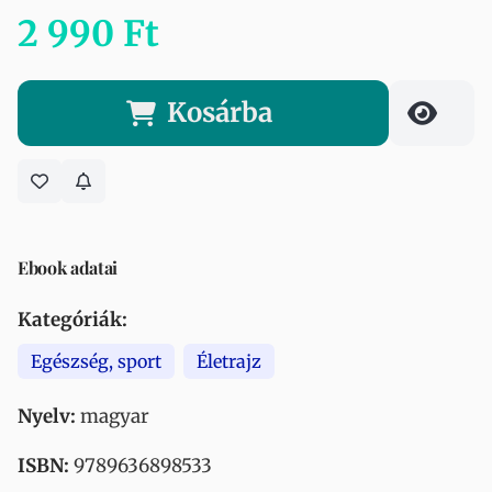
2 990 Ft
Kosárba
Ebook adatai
Kategóriák:
Egészség, sport
Életrajz
Nyelv:
magyar
ISBN:
9789636898533