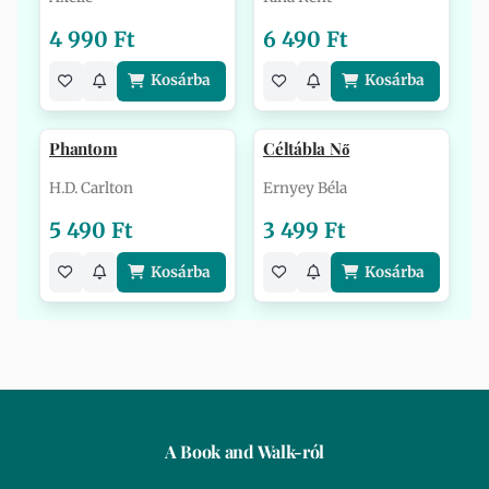
4 990 Ft
6 490 Ft
Kosárba
Kosárba
Phantom
Céltábla Nő
H.D. Carlton
Ernyey Béla
5 490 Ft
3 499 Ft
Kosárba
Kosárba
A Book and Walk-ról