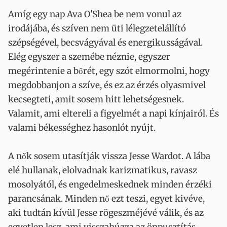
Amíg egy nap Ava O'Shea be nem vonul az
irodájába, és szíven nem üti lélegzetelállító
szépségével, becsvágyával és energikusságával.
Elég egyszer a szemébe néznie, egyszer
megérintenie a bőrét, egy szót elmormolni, hogy
megdobbanjon a szíve, és ez az érzés olyasmivel
kecsegteti, amit sosem hitt lehetségesnek.
Valamit, ami eltereli a figyelmét a napi kínjairól. És
valami békességhez hasonlót nyújt.
A nők sosem utasítják vissza Jesse Wardot. A lába
elé hullanak, elolvadnak karizmatikus, ravasz
mosolyától, és engedelmeskednek minden érzéki
parancsának. Minden nő ezt teszi, egyet kivéve,
aki tudtán kívül Jesse rögeszméjévé válik, és az