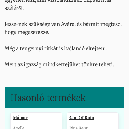
egyetlen lesz, ami visszahúzza az önpusztítás
széléről.
Jesse-nek szüksége van Avára, és bármit megtesz,
hogy megszerezze.
Még a tengernyi titkát is hajlandó elrejteni.
Mert az igazság mindkettejüket tönkre teheti.
Hasonló termékek
Mámor
God Of Ruin
Axelle
Rina Kent