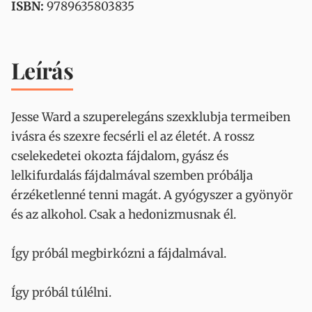
ISBN:
9789635803835
Leírás
Jesse Ward a szuperelegáns szexklubja termeiben
ivásra és szexre fecsérli el az életét. A rossz
cselekedetei okozta fájdalom, gyász és
lelkifurdalás fájdalmával szemben próbálja
érzéketlenné tenni magát. A gyógyszer a gyönyör
és az alkohol. Csak a hedonizmusnak él.
Így próbál megbirkózni a fájdalmával.
Így próbál túlélni.