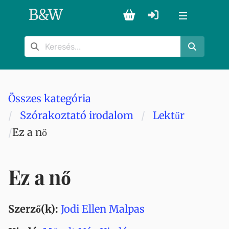
B
&
W
Összes kategória
Szórakoztató irodalom
Lektűr
Ez a nő
Ez a nő
Szerző(k):
Jodi Ellen Malpas