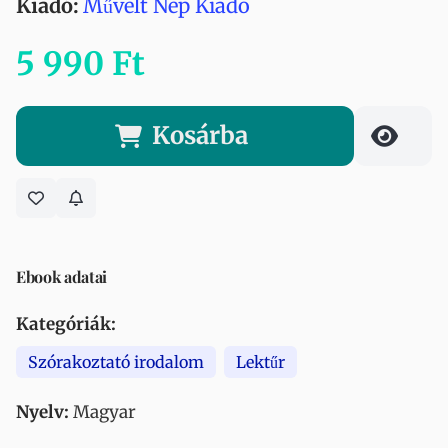
Kiadó:
Művelt Nép Kiadó
5 990 Ft
Kosárba
Ebook adatai
Kategóriák:
Szórakoztató irodalom
Lektűr
Nyelv:
Magyar