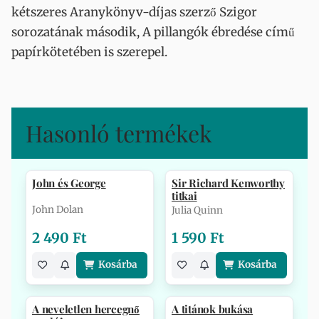
kétszeres Aranykönyv-díjas szerző Szigor
sorozatának második, A pillangók ébredése című
papírkötetében is szerepel.
Hasonló termékek
John és George
Sir Richard Kenworthy
titkai
John Dolan
Julia Quinn
2 490 Ft
1 590 Ft
Kosárba
Kosárba
A neveletlen hercegnő
A titánok bukása