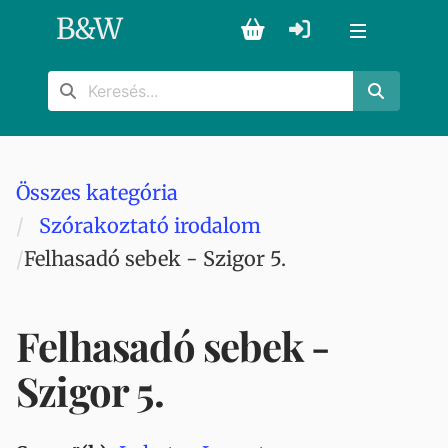
B
&
W
Összes kategória
Szórakoztató irodalom
Felhasadó sebek - Szigor 5.
Felhasadó sebek -
Szigor 5.