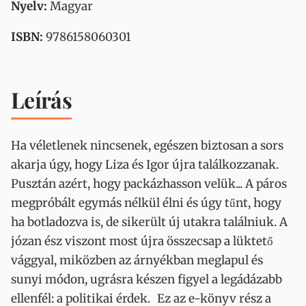
Nyelv:
Magyar
ISBN:
9786158060301
Leírás
Ha véletlenek nincsenek, egészen biztosan a sors
akarja úgy, hogy Liza és Igor újra találkozzanak.
Pusztán azért, hogy packázhasson velük... A páros
megpróbált egymás nélkül élni és úgy tűnt, hogy
ha botladozva is, de sikerült új utakra találniuk. A
józan ész viszont most újra összecsap a lüktető
vággyal, miközben az árnyékban meglapul és
sunyi módon, ugrásra készen figyel a legádázabb
ellenfél: a politikai érdek. Ez az e-könyv rész a