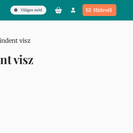
Hírlevél
Világos mód
ndent visz
t visz