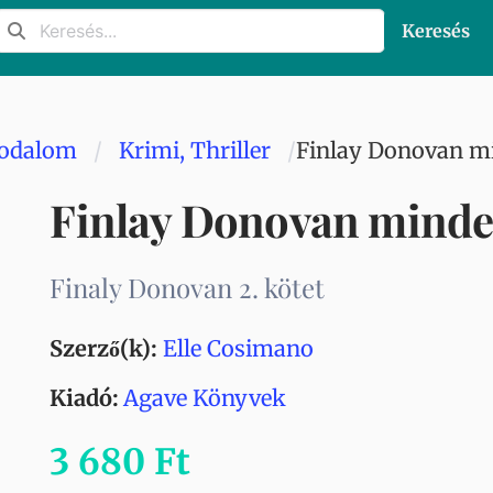
Keresés
rodalom
Krimi, Thriller
Finlay Donovan mi
Finlay Donovan minden
Finaly Donovan 2. kötet
Szerző(k):
Elle Cosimano
Kiadó:
Agave Könyvek
3 680 Ft