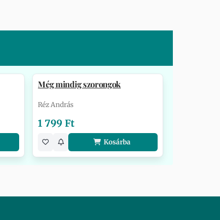
Még mindig szorongok
Réz András
1 799 Ft
Kosárba