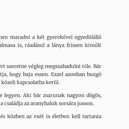
nen maradni a két gyerekével egyedülálló
lmasa is, ráadásul a lánya frissen kimúlt
ért szeretne végleg megszabadulni tőle. Bár
tja, hogy baja essen. Ezzel azonban buzgó
közeli kapcsolatba kerül.
e legyen. Aki bár zsarunak nagyon dögös,
a családja az aranyhaluk sorsára jusson.
és közben az exét is életben kell tartania