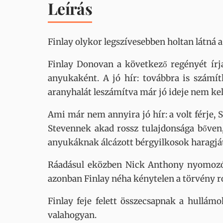
Leírás
Finlay olykor legszívesebben holtan látná a
Finlay Donovan a következő regényét írj
anyukaként. A jó hír: továbbra is számít
aranyhalát leszámítva már jó ideje nem kel
Ami már nem annyira jó hír: a volt férje, 
Stevennek akad rossz tulajdonsága bőven,
anyukáknak álcázott bérgyilkosok haragját 
Ráadásul eközben Nick Anthony nyomozó i
azonban Finlay néha kénytelen a törvény ro
Finlay feje felett összecsapnak a hullámo
valahogyan.