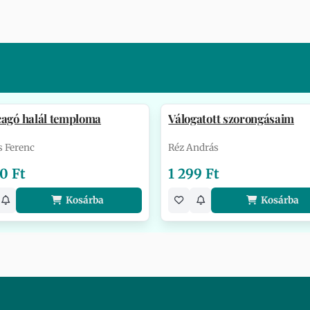
cagó halál temploma
Válogatott szorongásaim
s Ferenc
Réz András
0 Ft
1 299 Ft
Kosárba
Kosárba