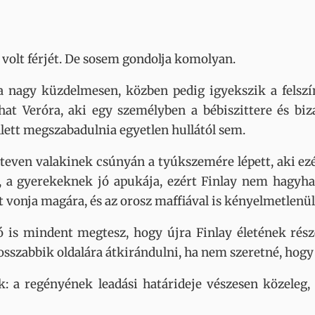
 volt férjét. De sosem gondolja komolyan.
a nagy küzdelmesen, közben pedig igyekszik a felszí
hat Veróra, aki egy személyben a bébiszittere és biza
lett megszabadulnia egyetlen hullától sem.
Steven valakinek csúnyán a tyúkszemére lépett, aki ez
 a gyerekeknek jó apukája, ezért Finlay nem hagyha
vonja magára, és az orosz maffiával is kényelmetlenül 
s mindent megtesz, hogy újra Finlay életének rész
sszabbik oldalára átkirándulni, ha nem szeretné, hogy 
k: a regényének leadási határideje vészesen közeleg, 