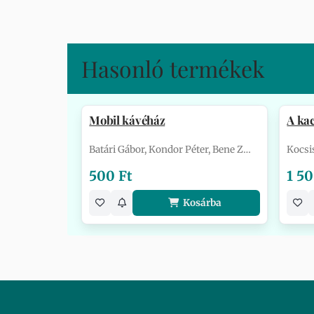
Hasonló termékek
Mobil kávéház
A ka
Batári Gábor, Kondor Péter, Bene Z…
Kocsi
500 Ft
1 50
Kosárba