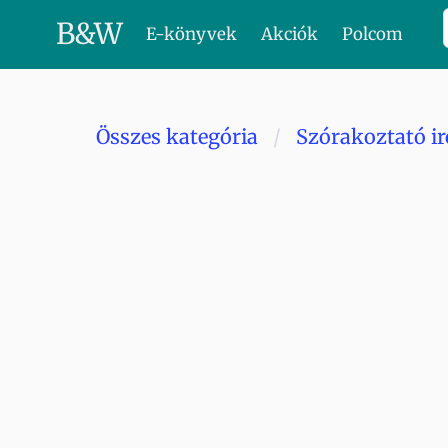
B
&
W
E-könyvek
Akciók
Polcom
Összes kategória
Szórakoztató i