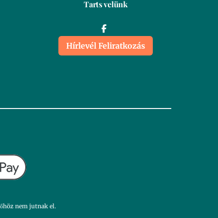
Tarts velünk
Hírlevél Feliratkozás
dőhöz nem jutnak el.