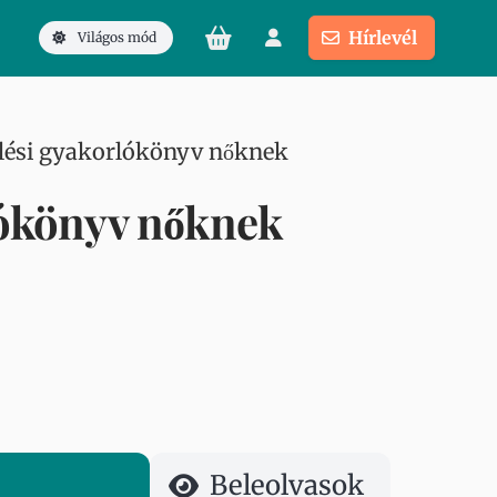
Hírlevél
Világos mód
lési gyakorlókönyv nőknek
lókönyv nőknek
Beleolvasok