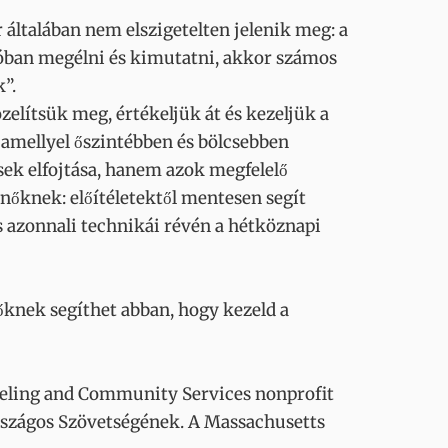
általában nem elszigetelten jelenik meg: a
lóban megélni és kimutatni, akkor számos
k”.
elítsük meg, értékeljük át és kezeljük a
t, amellyel őszintébben és bölcsebben
ek elfojtása, hanem azok megfelelő
őknek: előítéletektől mentesen segít
 és azonnali technikái révén a hétköznapi
knek segíthet abban, hogy kezeld a
eling and Community Services nonprofit
Országos Szövetségének. A Massachusetts