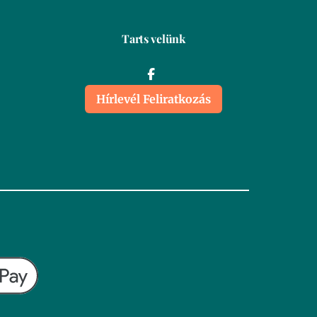
Tarts velünk
Hírlevél Feliratkozás