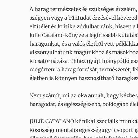
A harag természetes és szükséges érzelem, 
szégyen vagy a bűntudat érzésével kevered
előítélet és kritika zúdulhat ránk, hiszen 
Julie Catalano könyve a legfrissebb kutatá
haragunkat, és a valós életből vett példákka
viszonyulhatunk magunkhoz és másokhoz. H
kicsatornázása. Ehhez nyújt hiánypótló es
megérteni a harag forrását, természetét, fe
életben is könnyen hasznosítható haragkeze
Nem számít, mi az oka annak, hogy kézbe v
haragodat, és egészségesebb, boldogabb élet
JULIE CATALANO klinikai szociális munkás
közösségi mentális egészségügyi csoport i