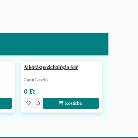
Alkotáspszichológia felé
Garai László
0 Ft
Kosárba