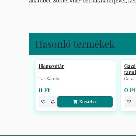
állambeli Somerville-ben lakik férjével, ké
Hasonló termékek
Illemszótár
Gazd
tanu
Tar Károly
Garai
0 Ft
0 Ft
Kosárba