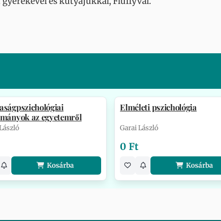
t gyerekével és kutyájukkal, Fluffyval.
aságpszichológiai
Elméleti pszichológia
lmányok az egyetemről
 László
Garai László
0 Ft
Kosárba
Kosárba