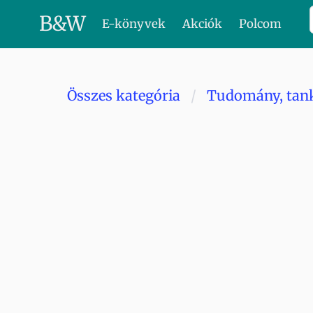
B
&
W
E-könyvek
Akciók
Polcom
Összes kategória
Tudomány, tan