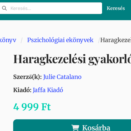
Keresés
könyv
Pszichológiai ekönyvek
Haragkeze
Haragkezelési gyakor
Szerző(k):
Julie Catalano
Kiadó:
Jaffa Kiadó
4 999 Ft
Kosárba