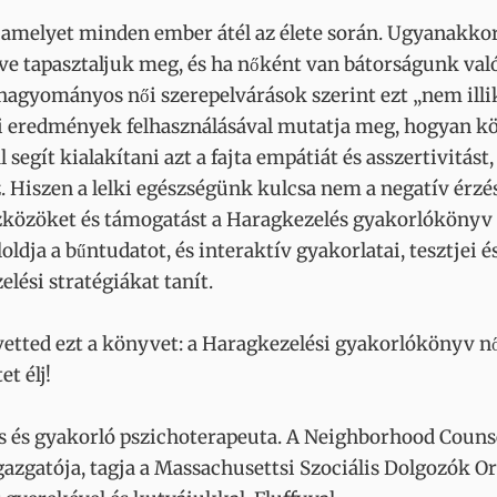
amelyet minden ember átél az élete során. Ugyanakkor 
ve tapasztaljuk meg, és ha nőként van bátorságunk va
a hagyományos női szerepelvárások szerint ezt „nem illi
si eredmények felhasználásával mutatja meg, hogyan köz
l segít kialakítani azt a fajta empátiát és asszertivitás
iszen a lelki egészségünk kulcsa nem a negatív érzés
zközöket és támogatást a Haragkezelés gyakorlókönyv n
loldja a bűntudatot, és interaktív gyakorlatai, tesztjei
lési stratégiákat tanít.
etted ezt a könyvet: a Haragkezelési gyakorlókönyv nő
et élj!
 és gyakorló pszichoterapeuta. A Neighborhood Couns
gazgatója, tagja a Massachusettsi Szociális Dolgozók 