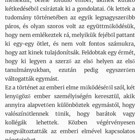
menekült, befelé forduló ember, akinek kutató
kétkedéséből csíráztak ki a gondolatai. Ők lettek a
tudomány történetében az egyik legnagyszerűbb
páros, és olyan szoros volt az együttműködésük,
hogy nem emlékeztek rá, melyikük fejéből pattant
ki egy-egy ötlet, és nem volt fontos számukra,
hogy azt kinek tulajdonítsák. Feldobtak egy érmét,
hogy ki legyen a szerző az első helyen az első
tanulmányukban, ezután pedig egyszerűen
váltogatták egymást.
Ez a történet az emberi elme működéséről szól, két
lenyűgöző ember személyiségén keresztül, akik
annyira alapvetően különböztek egymástól, hogy
valószínűtlennek tűnik, hogy barátok vagy
kollégák lehettek. Közben végérvényesen
megváltoztatták az emberi elmével kapcsolatos