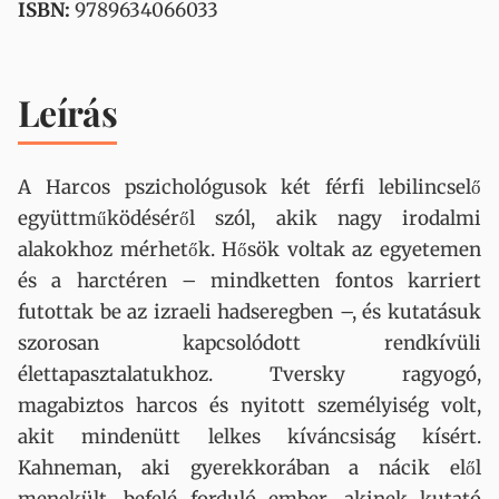
ISBN:
9789634066033
Leírás
A ​Harcos pszichológusok két férfi lebilincselő
együttműködéséről szól, akik nagy irodalmi
alakokhoz mérhetők. Hősök voltak az egyetemen
és a harctéren – mindketten fontos karriert
futottak be az izraeli hadseregben –, és kutatásuk
szorosan kapcsolódott rendkívüli
élettapasztalatukhoz. Tversky ragyogó,
magabiztos harcos és nyitott személyiség volt,
akit mindenütt lelkes kíváncsiság kísért.
Kahneman, aki gyerekkorában a nácik elől