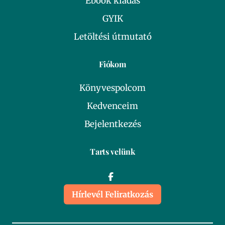
Ebook kiadás
GYIK
Letöltési útmutató
Fiókom
Könyvespolcom
Kedvenceim
Bejelentkezés
Tarts velünk
Hírlevél Feliratkozás