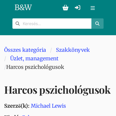
B
&
W
Összes kategória
Szakkönyvek
Üzlet, management
Harcos pszichológusok
Harcos pszichológusok
Szerző(k):
Michael Lewis