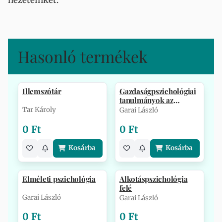
nézeteinket.
Hasonló termékek
Illemszótár
Gazdaságpszichológiai
tanulmányok az
egyetemről
Tar Károly
Garai László
0 Ft
0 Ft
Kosárba
Kosárba
Elméleti pszichológia
Alkotáspszichológia
felé
Garai László
Garai László
0 Ft
0 Ft