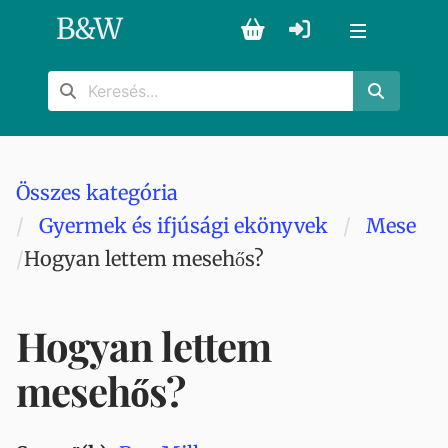
B
&
W
Összes kategória
Gyermek és ifjúsági ekönyvek
Mese
Hogyan lettem mesehős?
Hogyan lettem
mesehős?