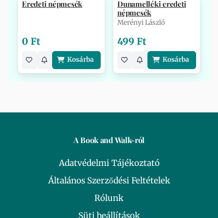
Eredeti népmesék
Dunamelléki eredeti
népmesék
Merényi László
0 Ft
499 Ft
Kosárba
Kosárba
A Book and Walk-ról
Adatvédelmi Tájékoztató
Általános Szerződési Feltételek
Rólunk
Süti beállítások