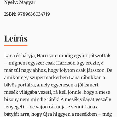
Nyelv:
Magyar
ISBN:
9789636034719
Leírás
Lana és bátyja, Harrison mindig együtt játszottak
– mígnem egyszer csak Harrison úgy érezte, ő
már túl nagy ahhoz, hogy folyton csak játsszon. De
amikor egy szupermarketben Lana rábukkan a
bűvös portálra, amely egyenesen a jól ismert
mesék világába vezeti, rá kell jönnie, hogy a mese
bizony nem mindig játék! A mesék világát veszély
fenyegeti – de vajon rá tudja-e venni Lana a
bátyját arra, hogy újra higgyen a mesékben – még