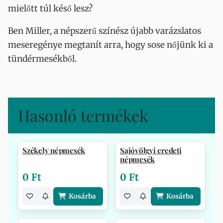
mielőtt túl késő lesz?
Ben Miller, a népszerű színész újabb varázslatos
meseregénye megtanít arra, hogy sose nőjünk ki a
tündérmesékből.
Hasonló termékek
Székely népmesék
Sajóvölgyi eredeti
népmesék
0 Ft
0 Ft
Kosárba
Kosárba