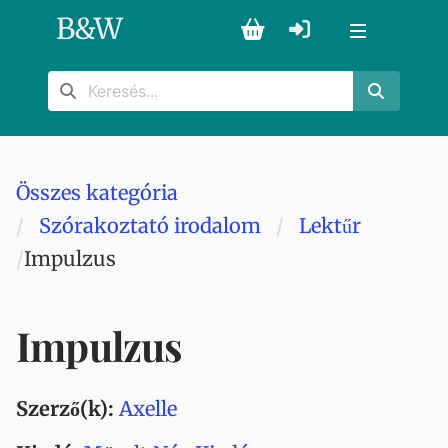
B
&
W
Összes kategória
Szórakoztató irodalom
Lektűr
Impulzus
Impulzus
Szerző(k):
Axelle