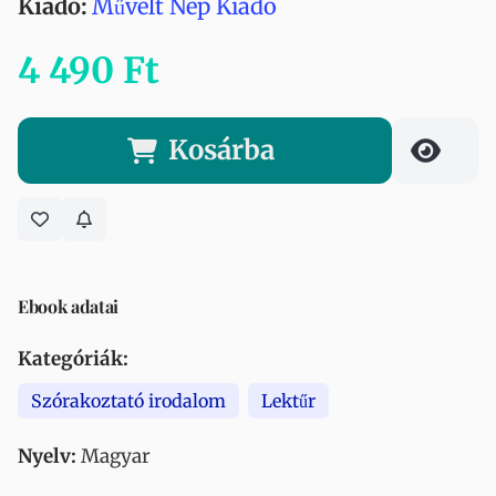
Kiadó:
Művelt Nép Kiadó
4 490 Ft
Kosárba
Ebook adatai
Kategóriák:
Szórakoztató irodalom
Lektűr
Nyelv:
Magyar