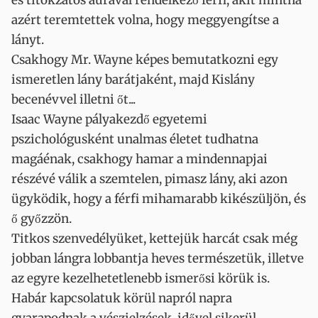
és titokzatos aurával rendelkező férfi, akit mintha
azért teremtettek volna, hogy meggyengítse a
lányt.
Csakhogy Mr. Wayne képes bemutatkozni egy
ismeretlen lány barátjaként, majd Kislány
becenévvel illetni őt...
Isaac Wayne pályakezdő egyetemi
pszichológusként unalmas életet tudhatna
magáénak, csakhogy hamar a mindennapjai
részévé válik a szemtelen, pimasz lány, aki azon
ügyködik, hogy a férfi mihamarabb kikészüljön, és
ő győzzön.
Titkos szenvedélyüket, kettejük harcát csak még
jobban lángra lobbantja heves természetük, illetve
az egyre kezelhetetlenebb ismerősi körük is.
Habár kapcsolatuk körül napról napra