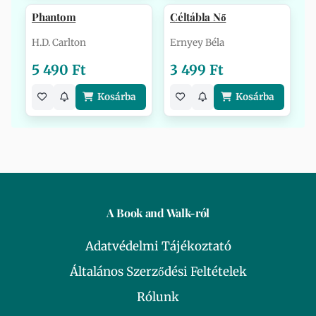
Phantom
Céltábla Nő
H.D. Carlton
Ernyey Béla
5 490 Ft
3 499 Ft
Kosárba
Kosárba
A Book and Walk-ról
Adatvédelmi Tájékoztató
Általános Szerződési Feltételek
Rólunk