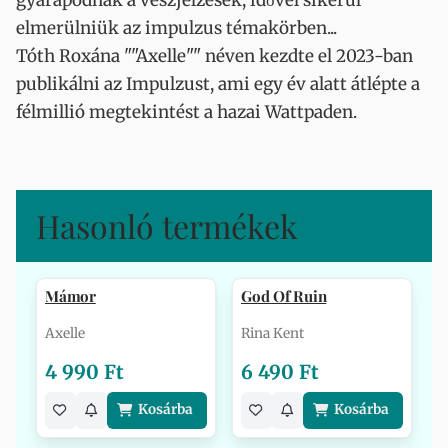
gyarapodnak a vészjelzések, idővel sikerül
elmerülniük az impulzus témakörben...
Tóth Roxána ""Axelle"" néven kezdte el 2023-ban
publikálni az Impulzust, ami egy év alatt átlépte a
félmillió megtekintést a hazai Wattpaden.
Hasonló termékek
Mámor
God Of Ruin
Axelle
Rina Kent
4 990 Ft
6 490 Ft
Kosárba
Kosárba