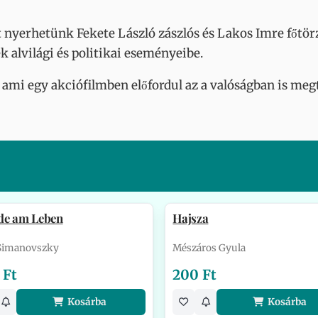
st nyerhetünk Fekete László zászlós és Lakos Imre főtö
k alvilági és politikai eseményeibe.
, ami egy akciófilmben előfordul az a valóságban is meg
de am Leben
Hajsza
 Simanovszky
Mészáros Gyula
 Ft
200 Ft
Kosárba
Kosárba