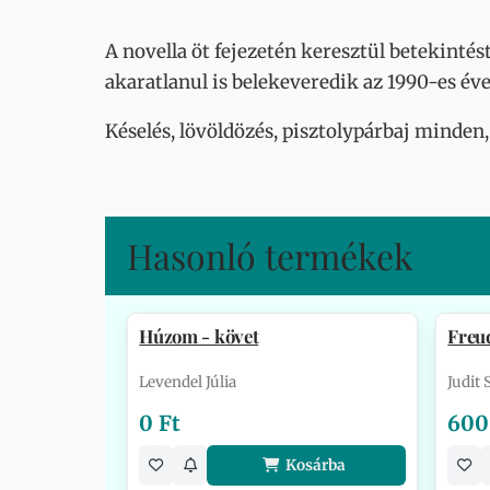
A novella öt fejezetén keresztül betekinté
akaratlanul is belekeveredik az 1990-es éve
Késelés, lövöldözés, pisztolypárbaj minden
Hasonló termékek
Húzom - követ
Freu
Levendel Júlia
Judit
0 Ft
600
Kosárba