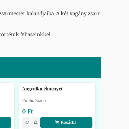
rzsőrmester kalandjaiba. A két vagány zsaru
történik főhőseinkkel.
Angyalka élményei
Publio Kiadó
0 Ft
Kosárba