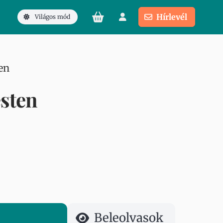
Hírlevél
Világos mód
en
sten
Beleolvasok