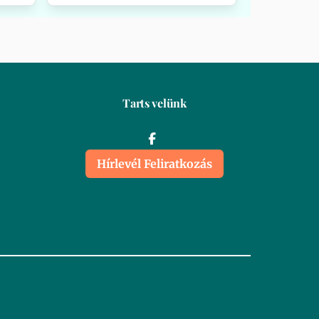
Tarts velünk
Hírlevél Feliratkozás