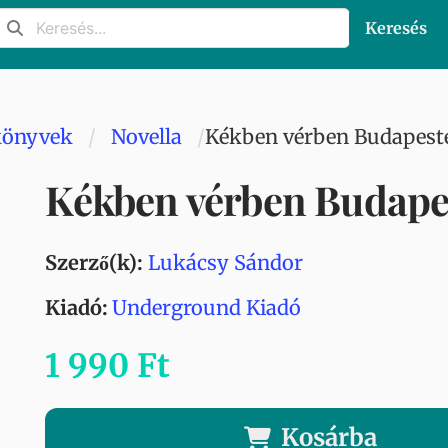
Keresés
könyvek
Novella
Kékben vérben Budapest
Kékben vérben Budape
Szerző(k):
Lukácsy Sándor
Kiadó:
Underground Kiadó
1 990 Ft
Kosárba