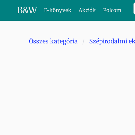
B
&
W
E-könyvek
Akciók
Polcom
Összes kategória
Szépirodalmi e