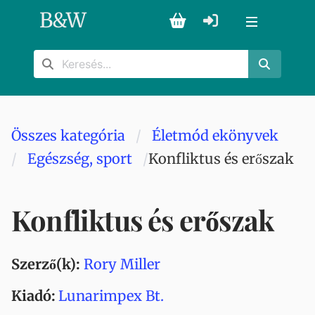
B
&
W
Összes kategória
Életmód ekönyvek
Egészség, sport
Konfliktus és erőszak
Konfliktus és erőszak
Szerző(k):
Rory Miller
Kiadó:
Lunarimpex Bt.