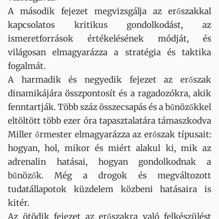
A második fejezet megvizsgálja az erőszakkal
kapcsolatos kritikus gondolkodást, az
ismeretforrások értékelésének módját, és
világosan elmagyarázza a stratégia és taktika
fogalmát.
A harmadik és negyedik fejezet az erőszak
dinamikájára összpontosít és a ragadozókra, akik
fenntartják. Több száz összecsapás és a bűnözőkkel
eltöltött több ezer óra tapasztalatára támaszkodva
Miller őrmester elmagyarázza az erőszak típusait:
hogyan, hol, mikor és miért alakul ki, mik az
adrenalin hatásai, hogyan gondolkodnak a
bűnözők. Még a drogok és megváltozott
tudatállapotok küzdelem közbeni hatásaira is
kitér.
Az ötödik fejezet az erőszakra való felkészülést