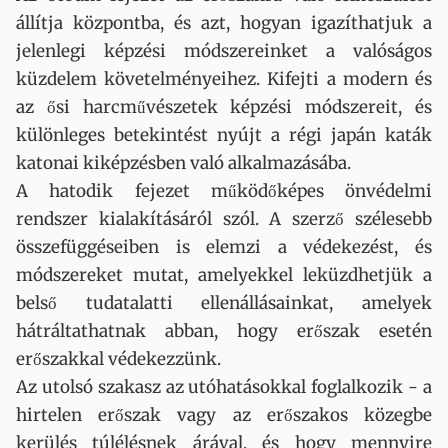
állítja központba, és azt, hogyan igazíthatjuk a
jelenlegi képzési módszereinket a valóságos
küzdelem követelményeihez. Kifejti a modern és
az ősi harcművészetek képzési módszereit, és
különleges betekintést nyújt a régi japán katák
katonai kiképzésben való alkalmazásába.
A hatodik fejezet működőképes önvédelmi
rendszer kialakításáról szól. A szerző szélesebb
összefüggéseiben is elemzi a védekezést, és
módszereket mutat, amelyekkel leküzdhetjük a
belső tudatalatti ellenállásainkat, amelyek
hátráltathatnak abban, hogy erőszak esetén
erőszakkal védekezzünk.
Az utolsó szakasz az utóhatásokkal foglalkozik - a
hirtelen erőszak vagy az erőszakos közegbe
kerülés túlélésnek árával, és hogy mennyire