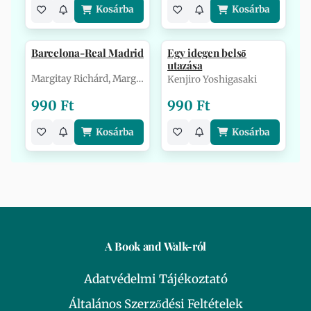
Kosárba
Kosárba
Barcelona-Real Madrid
Egy idegen belső
utazása
Margitay Richárd, Margitay Zsolt
Kenjiro Yoshigasaki
990 Ft
990 Ft
Kosárba
Kosárba
A Book and Walk-ról
Adatvédelmi Tájékoztató
Általános Szerződési Feltételek